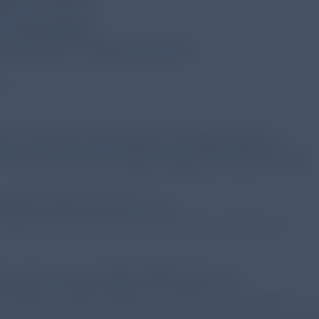
-Therapie
zerbationen: Einbeziehung der
/µl
len Therapien (ICS+LABA und LAMA+LABA) in
nnen als auch bei Nicht-Raucher*innen. [S. 79]
aired spirometrie) [S. 13]
kretisierung von PRISm-Risikogruppe, Ergänzung
ung der Lunge (Hyperinflation)[S. 17]
athophysiologie, Diagnose und therapeutischen