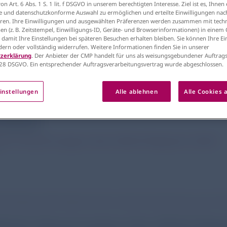
n Art. 6 Abs. 1 S. 1 lit. f DSGVO in unserem berechtigten Interesse. Ziel ist es, Ihnen 
e und datenschutzkonforme Auswahl zu ermöglichen und erteilte Einwilligungen nach
en. Ihre Einwilligungen und ausgewählten Präferenzen werden zusammen mit tech
en (z. B. Zeitstempel, Einwilligungs-ID, Geräte- und Browserinformationen) in einem
, damit Ihre Einstellungen bei späteren Besuchen erhalten bleiben. Sie können Ihre E
ndern oder vollständig widerrufen. Weitere Informationen finden Sie in unserer
zerklärung
. Der Anbieter der CMP handelt für uns als weisungsgebundener Auftrags
28 DSGVO. Ein entsprechender Auftragsverarbeitungsvertrag wurde abgeschlossen.
 Report 2024: Die wesent
instellungen
Alle ablehnen
Alle Cookies 
blick
liche Neuerungen des GOLD Reports 2024
OLD Report 2024 Update wurden sowohl strukturelle als auch i
tliche Neuerungen des GOLD Repo