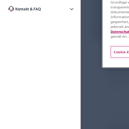
Grundlage vo
transparent
Kontakt & FAQ
dokumentier
Information
gespeichert
jederzeit ä
Datenschut
gemäß Art. 
Atemwege
GOLD
Cookie-E
Über
Inhalt
01.03.2024
In dem G
Inhal