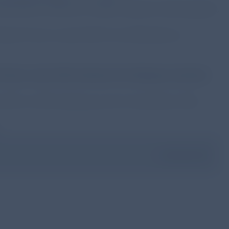
lechteren Einfluss zu haben (stärkere Abhängigkeit,
ient*innen zurzeit NICHT als Hilfsmittel zur
nnen nach CDC (Centers for Disease Control)
r DGP zur RSV-Impfung vom 02. November 2023.
Download here
er neuen Registerkarte geöffnet