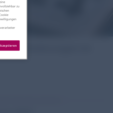
eine
vollziehbar zu
nischen
 Cookie
inwilligungen
verarbeiter
lichen Änderungen im
akzeptieren
nhaltliche Anpassungen vorgenommen.
rts 2024¹: