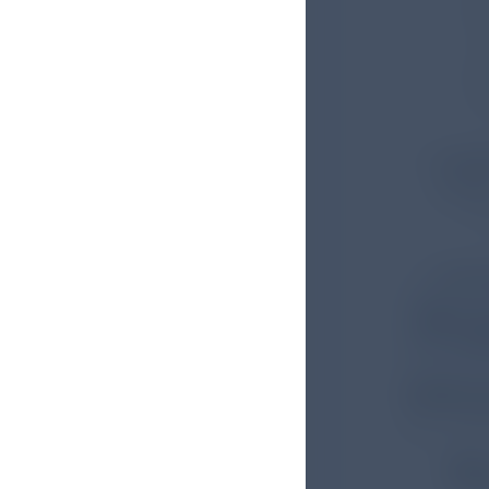
E
m
V
R
Empfe
[S. 46
E
Erstm
Zus
von
Völls
Den volls
Fü