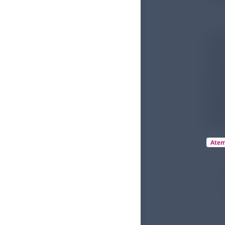
Ate
D