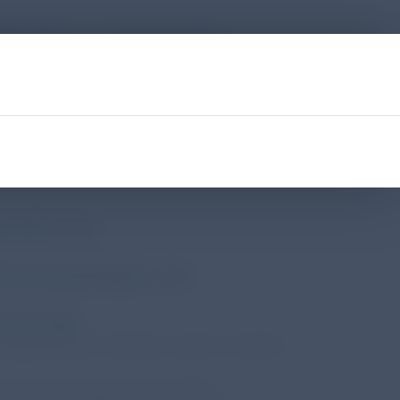
irometire zur COPD-Diagnose
Test verwendet werden, um eine Atemwegsobstruktion
Bronchodilatator-Spirometrie). [S. 26]
n [S. 29/30]
Lungenkrebs-Screenings sowie zufällig entdeckten
zahl [S. 34]
 berücksichtigt [S. 38]
3/ S. 68]
nsbesondere mit Blick auf den Grad der
r als Rauchenden ohne COPD.