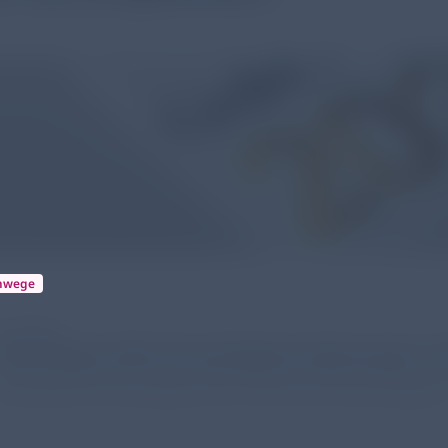
mwege
16.12.2024
GOLD Report 2025: Die wichtigsten Änderungen im 
ie Global Initiative for Chronic Obstructive Lung Disease hat den GOL
Neuerungen für das Management der COPD für Sie zusammengefasst