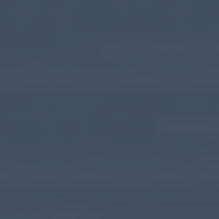
es in der medikamentösen COPD
pieeskalation von ICS+LABA bei bestehenden Exa
osinophilenzahl [S. 52]
skalation auf 3-fach-Therapie bei Blut-EOS ≥ 100 Zellen
echsel zu LAMA+LABA bei Blut-EOS < 100 Zellen/µl
legenheit der 3-fach-Therapie gegenüber den dua
 auf den klinischen Outcome sowohl bei Raucher*i
hanges nach GOLD 2024
zende Informationen zu PRISm(preserved ratio imp
npassung der Prävalenz anhand neuer Evidenzen, Kon
on konkreten Risiken und Konsequenzen von PRISm.
rbeiteter und erweiterter Abschnitt zur Überbläh
eue und erweiterte Informationen zu Konsequenzen, P
öglichkeiten.