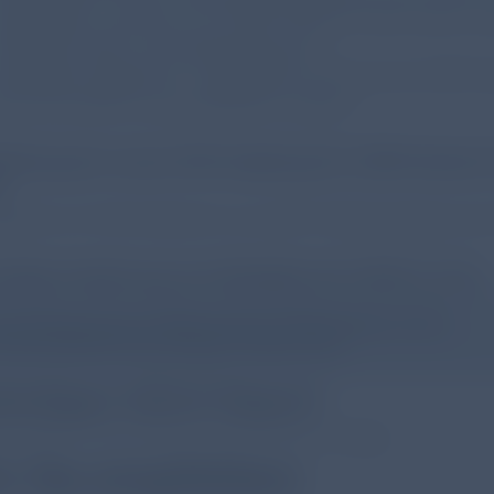
-Zigaretten scheinen auf COPD-Patient*innen einen sch
ehr Bronchitis und Exazerbationen)
erstärktes Statement: E-Zigaretten können bei COPD-Pat
aucherentwöhnung empfohlen werden.
hlung der neuen RSV-Impfung für COPD-Patient*i
]
rgänzt um Informationen aus dem Positionspapier de
alige Erwähnung von Biologika bei COPD [S. 81].§
ammenfassung der medikamentösen COPD-Therapie und den
 GOLD definierten Key Changes im Report 2024
tändigen GOLD Report
tändigen GOLD Report 2024 finden Sie
hier
wird in ein
r Sie empfohlen: