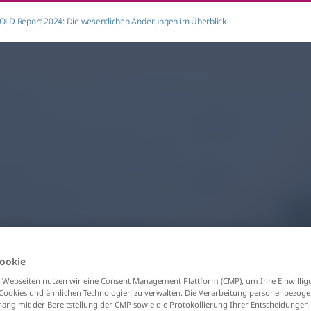
OLD Report 2024: Die wesentlichen Änderungen im Überblick
ookie
 Webseiten nutzen wir eine Consent Management Plattform (CMP), um Ihre Einwillig
 Cookies und ähnlichen Technologien zu verwalten. Die Verarbeitung personenbezog
g mit der Bereitstellung der CMP sowie die Protokollierung Ihrer Entscheidungen 