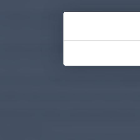
s Statement von GOLD zur Prä-Brochodilatator-Sp
ie prä-Bronchodilatator-Spirometrie kann als erster 
ei symptomatischen Patient*innen zu testen (statt post-
 Abschnitt über COPD-Screening in Zielpopulatione
eue Informationen über die Nutzung und Vorteile des 
nomalien in der Lungenbildgebung
ukturierung des Abschnittes zur Blut-Eosinophilen
stitielle Lungenanomalien werden erstmals in GOLD
rbeitung der Inhalte zur Raucherentwöhnung [S. 4
ehr Fokus auf eine individuelle Raucherentwöhnung, i
ikotinabhängigkeit.
OPD-Patient*innen fällt Raucherentwöhnung schwere