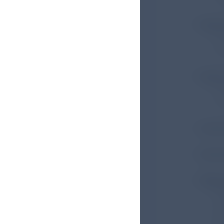
Neue
D
b
Neuer
N
A
Umstr
Inter
Übera
M
N
C