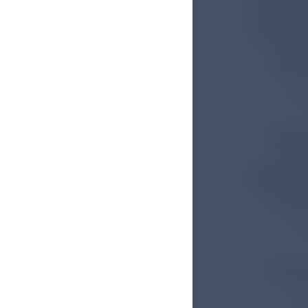
Updat
Thera
Blute
E
W
Über
Bezug
Key C
Ergän
A
v
Übera
N
M