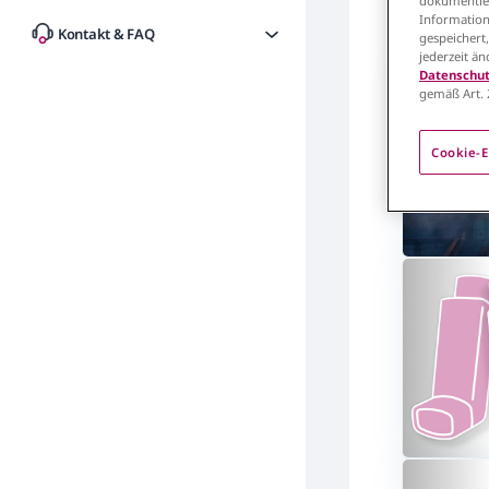
dokumentier
18 Alle anze
Information
Kontakt & FAQ
gespeichert
jederzeit ä
Datenschut
gemäß Art. 
Cookie-E