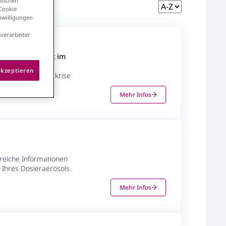
nischen
 Cookie
inwilligungen
verarbeiter
 und Fortschritt im
akzeptieren
sungen zur Klimakrise
Mehr Infos
lfreiche Informationen
 Ihres Dosieraerosols.
Mehr Infos