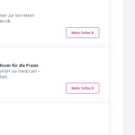
ionen zur korrekten
lers®.
Mehr Infos
ssen für die Praxis
o GmbH via medcram –
heit.
Mehr Infos