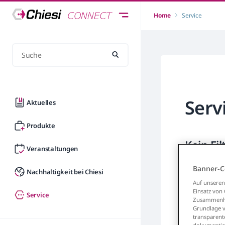
Home
Service
Serv
Aktuelles
Produkte
Kein Fi
Veranstaltungen
Banner-C
Nachhaltigkeit bei Chiesi
Auf unseren
Einsatz von
Service
Zusammenhan
Grundlage vo
transparent