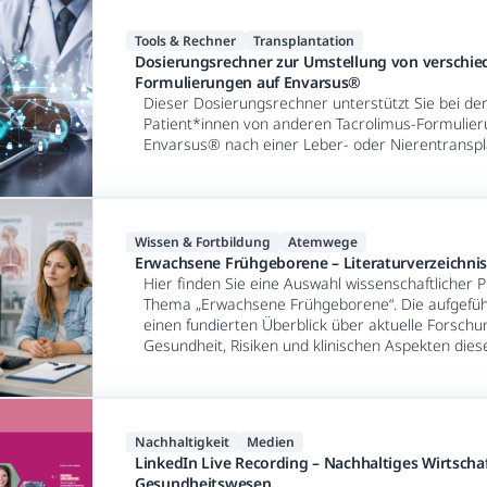
Tools & Rechner
Transplantation
Dosierungs­rechner zur Umstellung von verschie
Formulierungen auf Envarsus®
Dieser Dosierungsrechner unterstützt Sie bei de
Patient*innen von anderen Tacrolimus-Formulier
Envarsus® nach einer Leber- oder Nierentranspl
Wissen & Fortbildung
Atemwege
Erwachsene Frühgeborene – Literaturverzeichni
Hier finden Sie eine Auswahl wissenschaftlicher 
Thema „Erwachsene Frühgeborene“. Die aufgefüh
einen fundierten Überblick über aktuelle Forsch
Gesundheit, Risiken und klinischen Aspekten die
Patient*innengruppe.
Nachhaltigkeit
Medien
LinkedIn Live Recording – Nachhaltiges Wirtscha
Gesundheitswesen