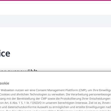
ice
lter ausgewählt
ookie
 Webseiten nutzen wir eine Consent Management Plattform (CMP), um Ihre Einwillig
 Cookies und ähnlichen Technologien zu verwalten. Die Verarbeitung personenbezog
g mit der Bereitstellung der CMP sowie die Protokollierung Ihrer Entscheidungen 
n Art. 6 Abs. 1 S. 1 lit. f DSGVO in unserem berechtigten Interesse. Ziel ist es, Ihnen 
e und datenschutzkonforme Auswahl zu ermöglichen und erteilte Einwilligungen nach