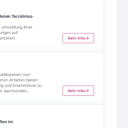
denen Tacrolimus-
r Umstellung Ihrer
ungen auf
antation.
Mehr Infos
s
Publikationen zum
rten Arbeiten bieten
ung und Erkenntnisse zu
ser wachsenden
Mehr Infos
ften im