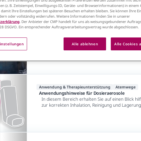
en. Ihre Einwilligungen und ausgewählten Präferenzen werden zusammen mit tech
igen
en (z. B. Zeitstempel, Einwilligungs-ID, Geräte- und Browserinformationen) in einem
, damit Ihre Einstellungen bei späteren Besuchen erhalten bleiben. Sie können Ihre E
ndern oder vollständig widerrufen. Weitere Informationen finden Sie in unserer
zerklärung
. Der Anbieter der CMP handelt für uns als weisungsgebundener Auftrags
28 DSGVO. Ein entsprechender Auftragsverarbeitungsvertrag wurde abgeschlossen.
Nachhaltigkeit
Action Over Words – Transparenz, Verantwortung
Klimaschutz
instellungen
Alle ablehnen
Alle Cookies 
Besuchen Sie unsere Plattform für Fakten und Lö
und Gesundheit.
Anwendung & Therapieunterstützung
Atemwege
Anwendungshinweise für Dosieraerosole
In diesem Bereich erhalten Sie auf einen Blick hi
zur korrekten Inhalation, Reinigung und Lagerung