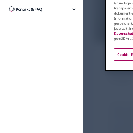
Grundlage vo
transparent
Kontakt & FAQ
dokumentier
Information
gespeichert
jederzeit ä
Datenschut
gemäß Art. 
Atemwege
MEP-
Cookie-E
Exaz
01.12.2023
COPD-Exa
Insbesond
wie inter
Exazerbat