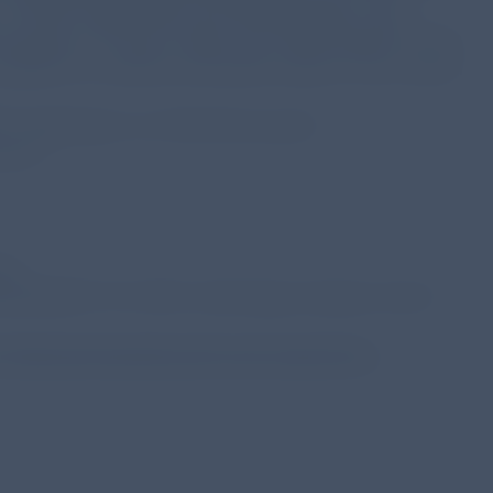
n mit den Ergebnissen der Befragungen unter
wurde bei 10 % der Visiten der COPD-Patient*innen
Zusätzlich an Asthma erkrankte Patient*innen waren
P-Fragebogen zur Erleichterung der
dern.
23)
EMENT OF COPD: 2023 Report (letzter Aufruf
://www.atemwegsliga.de/copd-assessment-