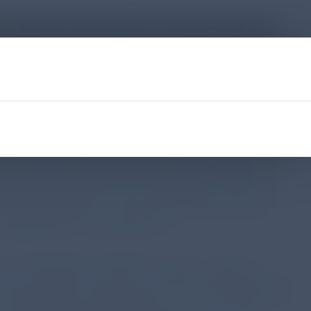
 Testgüte des MEP-Fragebogens
icht-interventionellen Evaluationsstudie im
 Bundesverband der Pneumologen (BdP) und dessen
Pneumologie (WINPNEU) durchgeführt.¹ Den Autoren
s für die Erfassung und Dokumentation
raum von etwas mehr als zwei Jahren daran teil.
¹ Bei jedem Besuch der Patient*innen wurde von
 Befragung mittels eines angepassten EXACT-Pro-
bationsdetektion in klinischen Studien genutzt
 stattgehabten Exazerbationen.¹
 dass bereits ein MEP-Score von 1 (eine Ja-
 Die ermittelte Sensitivität des MEP-Fragebogens lag
stattgehabte Exazerbationen nach Arzturteil).¹ Die