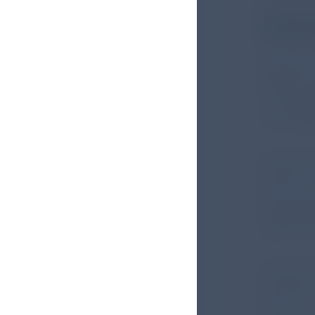
Entscheid
Evalu
Von 2018 
deutsche
Wissensch
zu Folge 
zurücklie
Es nahmen
Hierbei w
ihnen der
Frageboge
wird) und
Die Autor
Antwort) 
bei 91 % 