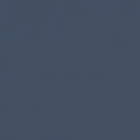
e des MEP-Fragebogens zeigten auch eine Korrelatio
es adaptierten EXACT-Fragebogens.1 Nach Arzturteil 
s eine stattgehabte COPD-Exazerbation festgestellt. 
etroffen (16 % der Visiten).¹
r Praxis validierten und von der NVL empfohlenen ME
ontrolle und Therapiesteuerung können Sie
hier
anfor
en:
g T et al. Pneumologie. 2022 Oct;76(10):671-678.
OPD 2021 (2. Auflage); (Zuletzt aufgerufen am 22.09.
AL STRATEGY FOR PREVENTION, DIAGNOSIS AND MANAG
.23)
che Atemwegsliga. COPD Assessment Test (CAT).
https
tml
(Zuletzt aufgerufen am 16.11.23)
eis: istock.com/jindanolpho