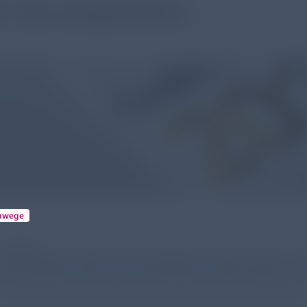
r Sie empfohlen:
mwege
16.12.2024
GOLD Report 2025: Die wichtigsten Änderungen im 
ie Global Initiative for Chronic Obstructive Lung Disease hat den GOL
Neuerungen für das Management der COPD für Sie zusammengefasst