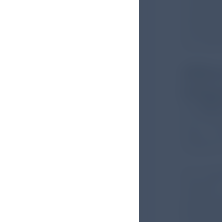
strukturi
Vergleic
Versorgun
eine offe
Offen
Erfas
Der
MEP-
der struk
dabei, P
eingreife
Der Frage
Gespräch
zwischen
Beschwer