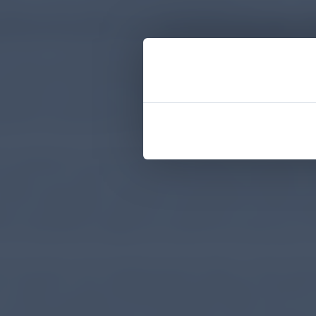
ung, ob eine Exazerbation stattgefunden hat.
ationsstudie zur Ermittlung der
bis 2021 wurde der Fragebogen in einer prospektiven n
n Versorgungsalltag getestet. Die Studie wurde vom
aftlichem Institut für Versorgungsforschung in der 
belegt die Studie einen hohen Nutzen des Fragebogen
gender Exazerbationen im Praxisalltag.¹
 insgesamt 21 pneumologische Praxen über einen Zeit
urden 3.751 Visiten von 810 Patient*innen analysiert.
 MEP-Fragebogen ausgefüllt, anschließend wurde eine
ns durchgeführt, (welcher als Tagebuch für die Exazer
 zum Abschluss erfolgte die ärztliche Einschätzung zu
en kommen nach Auswertung der Daten zu dem Schluss,
ein Signal für eine stattgehabte Exazerbation darstellt.
und einer Spezifität von 66 % (Abgleich MEP-Score und 