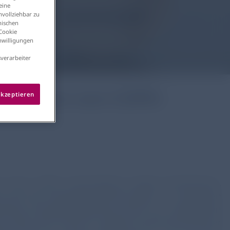
eine
vollziehbar zu
nischen
 Cookie
inwilligungen
verarbeiter
ufdecken von COPD-
akzeptieren
 einer COPD entscheidend negativ beeinflussen.
 der FEV1-Kapazität beschleunigen¹. In nationalen
entöse Therapieempfehlung stark vom individuellen
 (NVL) COPD 2021 spricht in diesem Zusammenhang der