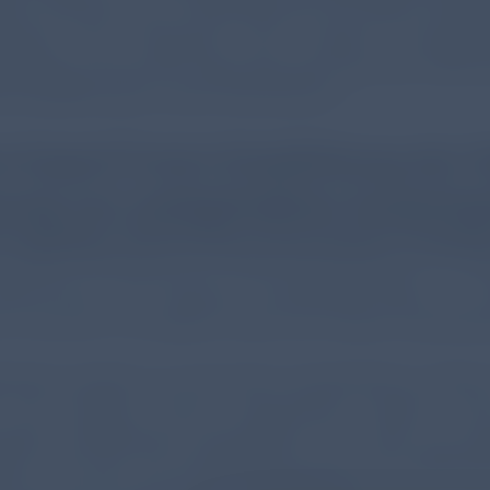
erten Erfassung von Exazerbationen bei jeder Verlauf
hbarkeit der Ereignisse eine bessere Therapi
gsalltag schätzt die Leitliniengruppe der NVL COPD 
ne Empfehlung für seine Nutzung aus.²
e Expert*nnen-Empfehlung der 
sung von stattgehabten Exazerba
Fragebogen (Monitoring of Exacerbation Probabili
turierten Erfassung von COPD-Exazerbationen im Rahm
atient*innen mit höherem Exazerbationsrisiko zu e
n zu können, um weiteren oder auch akuten Exazerba
bogen besteht aus fünf leicht verständlichen Ja/Ne
 mit dem/der Ärzt*in beantwortet werden. Sch
zeitlich aufgetretene Exazerbation hin.¹ Über die 
den (z.B. auch mit Unterstützung des CAT Frageboge