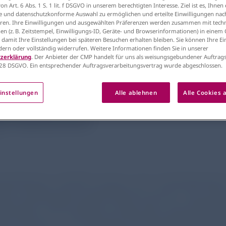
n Art. 6 Abs. 1 S. 1 lit. f DSGVO in unserem berechtigten Interesse. Ziel ist es, Ihnen 
e und datenschutzkonforme Auswahl zu ermöglichen und erteilte Einwilligungen nach
en. Ihre Einwilligungen und ausgewählten Präferenzen werden zusammen mit tech
en (z. B. Zeitstempel, Einwilligungs-ID, Geräte- und Browserinformationen) in einem
, damit Ihre Einstellungen bei späteren Besuchen erhalten bleiben. Sie können Ihre E
ndern oder vollständig widerrufen. Weitere Informationen finden Sie in unserer
zerklärung
. Der Anbieter der CMP handelt für uns als weisungsgebundener Auftrags
28 DSGVO. Ein entsprechender Auftragsverarbeitungsvertrag wurde abgeschlossen.
Fragebogen erleichtert A
instellungen
Alle ablehnen
Alle Cookies 
erbationen
zerbationen (ECOPD) können den Krankheitsverlauf
ere häufige akute Exazerbationen können den Verlust
nationalen COPD-Leitlinien hängt daher die medikam
ionsrisiko ab.²⁻³ Die Nationale Versorgungsleitlinie