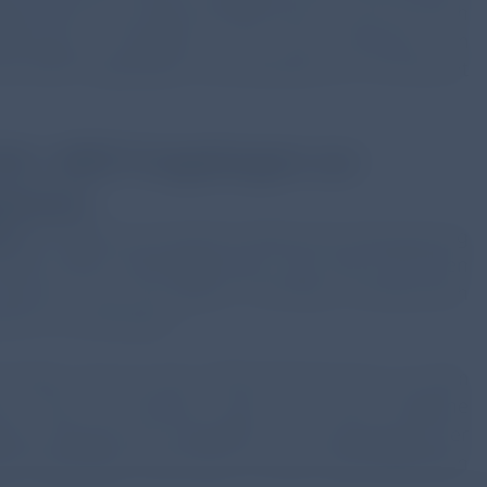
skontrolle eine starke Empfehlung zu, da sie durch
esteuerung ermöglicht.² Für die Erfassung im
den MEP-Fragebogen als praktikabel ein und spricht
NVL: MEP-Fragebogen zur
tionen
ty)
ermöglicht auf einfache Weise die Unterstützung
en jeder Verlaufskontrolle. Dies hilft Ärzt*innen
rkennen und bei Bedarf frühzeitig therapeutisch
tionen vorzubeugen.¹
in-Fragen, die von den COPD-Patient*innen vor dem
on eine "Ja"-Antwort weist auf eine mögliche
weitere Abfrage der Häufigkeit und Ausprägung der
ns⁴) gelangen Ärzt*innen zu einer abschließenden