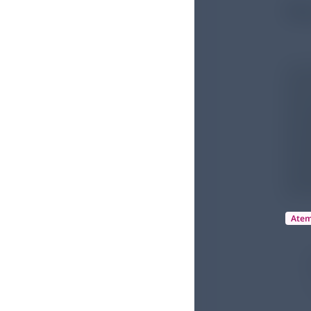
Fü
Ate
D