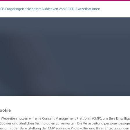
EP-Fragebogen erleichtert Aufdecken von COPD-Exazerbationen
ookie
 Webseiten nutzen wir eine Consent Management Plattform (CMP), um Ihre Einwillig
 Cookies und ähnlichen Technologien zu verwalten. Die Verarbeitung personenbezog
g mit der Bereitstellung der CMP sowie die Protokollierung Ihrer Entscheidungen 