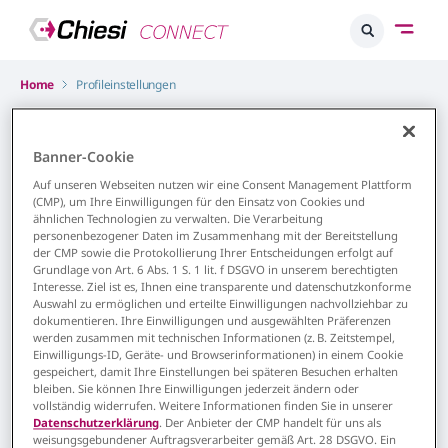
Home
Profileinstellungen
Banner-Cookie
Profileinstellungen
Auf unseren Webseiten nutzen wir eine Consent Management Plattform
(CMP), um Ihre Einwilligungen für den Einsatz von Cookies und
Abmelden
ähnlichen Technologien zu verwalten. Die Verarbeitung
Dies ist Ihr persönliches Profil
personenbezogener Daten im Zusammenhang mit der Bereitstellung
der CMP sowie die Protokollierung Ihrer Entscheidungen erfolgt auf
Personalisierte
Grundlage von Art. 6 Abs. 1 S. 1 lit. f DSGVO in unserem berechtigten
Inhaltsempfehlungen erhalten
Interesse. Ziel ist es, Ihnen eine transparente und datenschutzkonforme
Auswahl zu ermöglichen und erteilte Einwilligungen nachvollziehbar zu
dokumentieren. Ihre Einwilligungen und ausgewählten Präferenzen
werden zusammen mit technischen Informationen (z. B. Zeitstempel,
Einwilligungs-ID, Geräte- und Browserinformationen) in einem Cookie
gespeichert, damit Ihre Einstellungen bei späteren Besuchen erhalten
bleiben. Sie können Ihre Einwilligungen jederzeit ändern oder
vollständig widerrufen. Weitere Informationen finden Sie in unserer
Datenschutzerklärung
. Der Anbieter der CMP handelt für uns als
weisungsgebundener Auftragsverarbeiter gemäß Art. 28 DSGVO. Ein