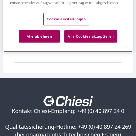
entsprechender Auftragsverarbeitungsvertrag wurde abgeschlossen.
Interessen
Cookie-Einstellungen
Empfehlungen basierend auf
Ihren Interessen erhalten
Alle ablehnen
Alle Cookies akzeptieren
Bearbeiten
Kontakt Chiesi-Empfang: +49 (0) 40 897 24 0
Qualitätssicherung-Hotline: +49 (0) 40 897 24 269
(bei pharmazeutisch technischen Fragen)