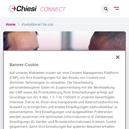
Home
Kontaktieren Sie uns
Banner-Cookie
Auf unseren Webseiten nutzen wir eine Consent Management Plattform
(CMP), um Ihre Einwilligungen für den Einsatz von Cookies und
ähnlichen Technologien zu verwalten. Die Verarbeitung
personenbezogener Daten im Zusammenhang mit der Bereitstellung
der CMP sowie die Protokollierung Ihrer Entscheidungen erfolgt auf
Kontakt zu Chiesi
Grundlage von Art. 6 Abs. 1 S. 1 lit. f DSGVO in unserem berechtigten
Interesse. Ziel ist es, Ihnen eine transparente und datenschutzkonforme
Auswahl zu ermöglichen und erteilte Einwilligungen nachvollziehbar zu
Hier finden Sie unser
dokumentieren. Ihre Einwilligungen und ausgewählten Präferenzen
werden zusammen mit technischen Informationen (z. B. Zeitstempel,
Kontaktformular. Wir werden Ihnen
Einwilligungs-ID, Geräte- und Browserinformationen) in einem Cookie
schnellstmöglich antworten.
gespeichert, damit Ihre Einstellungen bei späteren Besuchen erhalten