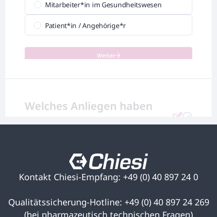
Mitarbeiter*in im Gesundheitswesen
Patient*in / Angehörige*r
Weiter
Welches Anliegen haben
Sie?
Wählen Sie ein Thema aus und
senden Sie uns eine Nachricht.
Kontakt Chiesi-Empfang: +49 (0) 40 897 24 0
Bitte spezifizieren Sie
Qualitätssicherung-Hotline: +49 (0) 40 897 24 269
Ihre Anfrage.
(bei pharmazeutisch technischen Fragen)