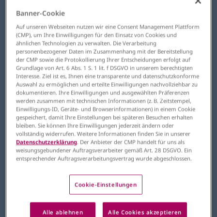
leitet sich die Abkürzung für die Atemwegs-
und Lungenerkrankung COPD ab. Die
Banner-Cookie
Atemwegsobstruktion ist für diese
Auf unseren Webseiten nutzen wir eine Consent Management Plattform
(CMP), um Ihre Einwilligungen für den Einsatz von Cookies und
progrediente Erkrankung besonders
ähnlichen Technologien zu verwalten. Die Verarbeitung
charakteristisch und ist durch eine
personenbezogener Daten im Zusammenhang mit der Bereitstellung
der CMP sowie die Protokollierung Ihrer Entscheidungen erfolgt auf
unvollständige Reversibilität der
Grundlage von Art. 6 Abs. 1 S. 1 lit. f DSGVO in unserem berechtigten
Obstruktion nach Gabe von
Interesse. Ziel ist es, Ihnen eine transparente und datenschutzkonforme
Auswahl zu ermöglichen und erteilte Einwilligungen nachvollziehbar zu
Bronchodilatatoren gekennzeichnet.¹ Die
dokumentieren. Ihre Einwilligungen und ausgewählten Präferenzen
Symptome dieser irreversiblen chronischen
werden zusammen mit technischen Informationen (z. B. Zeitstempel,
Einwilligungs-ID, Geräte- und Browserinformationen) in einem Cookie
Erkrankung lassen sich in der Regel mit
gespeichert, damit Ihre Einstellungen bei späteren Besuchen erhalten
medikamentösen und nicht-
bleiben. Sie können Ihre Einwilligungen jederzeit ändern oder
vollständig widerrufen. Weitere Informationen finden Sie in unserer
medikamentösen Maßnahmen lindern.
Datenschutzerklärung
. Der Anbieter der CMP handelt für uns als
weisungsgebundener Auftragsverarbeiter gemäß Art. 28 DSGVO. Ein
entsprechender Auftragsverarbeitungsvertrag wurde abgeschlossen.
Die COPD kann in zwei Hauptformen oder
auch kombiniert auftreten¹:
Cookie-Einstellungen
Chronisch-obstruktive
Alle ablehnen
Alle Cookies akzeptieren
Bronchitis
: Dauerhafter Husten,