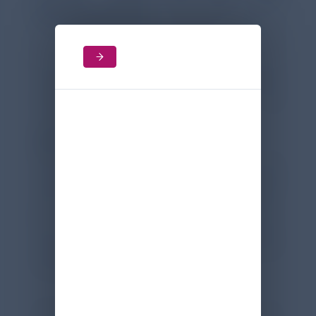
Sputumproduktion
.² Außerdem kann es
zu
Exazerbationen
(zeitweise Zunahme
der Symptome) kommen, den
Gesundheitszustand sowie die Prognose
negativ beeinflussen und spezielle
Präventions- und
Therapiemaßnahmen erfordern.²
COPD-Diagnose bei FEV1/FVC < 0,7
Steht eine COPD-Diagnose im Raum wird
spirometrisch auf eine nicht vollständig
reversible Atemwegsobstruktion getestet.
Bei einem post-
bronchodilatatorischem Tiffeneau-Index
(FEV1/FVC) von < 0,7 ist die COPD-Diagnose
bestätigt.¹⁻²
Auch bei einem Tiffeneau-Index von ≥ 0,7