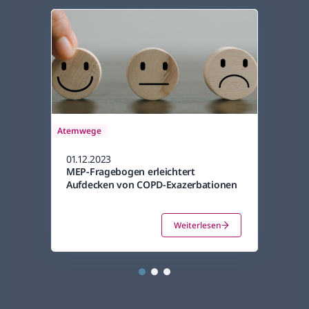
Atemwege
01.12.2023
MEP-Fragebogen erleichtert
Atemw
Aufdecken von COPD-Exazerbationen
01.05
High
Weiterlesen
COP