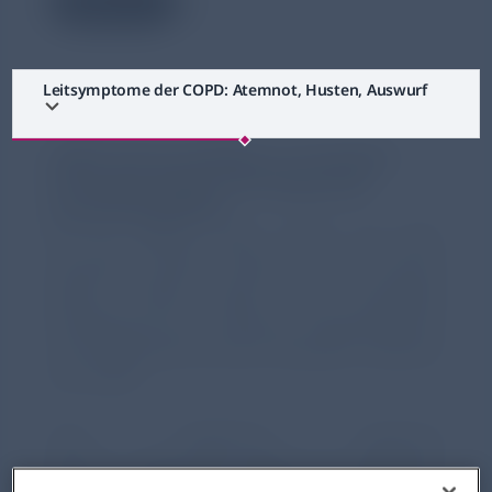
2 Minuten
Leitsymptome der COPD: Atemnot, Husten, Auswurf
COPD: Die Grundlagen zu Ursachen,
Pathophysiologie und Diagnostik
zusammengefasst
Ist Ihr Wissen über COPD auf dem
neuesten Stand? Finden Sie es heraus!
Dieser Artikel bietet eine kompakte
Darstellung von Ursachen, Leitsymptomen
und Diagnostik aus den aktuellen Leitlinien
zur COPD.
Vom englischen Ausdruck
„
c
hronic
o
bstructive
p
ulmonary
d
isease“