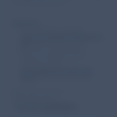
von COPD-Patient*innen.
Referenzen
NVL COPD 2021 (2. Auflage)
https://www.leitlinien.de/themen/c
opd
(letzter Aufruf April 2024)
GOLD 2024. Global Strategy for
Diagnosis, Management, and
Prevention of COPD;
https://goldcopd.org/2024-gold-
report/
(letzter Aufruf April 2024)
Bildnachweis: istock.com/
Dzmitry Dzemidovich
Für Sie empfohlen: