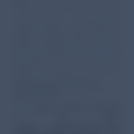
giftiger Partikel und Gase aus der
Luftverschmutzung in Haushalten und im
Freien. Aber auch Asthma,
Atemwegsinfektionen in der Kindheit, ein
genetisch bedingter Alpha-1-Antitrypsin-
Mangel, Frühgeburtlichkeit oder eine
gestörte embryonale Lungenentwicklung
sind mögliche Rikofaktoren.² So kann die
Erkrankung auch in deutlich jüngeren
Patient*innen entstehen, als die durch
Tabakrauchen erworbene COPD.
Leitsymptome der COPD: Atemnot,
Husten, Auswurf
Zu den typischen Symptomen der COPD
zählen
Dyspnoe, Keuchen, Engegefühl
in der Brust,
Fatigue, Aktivitätseinschränkung
und/oder Husten mit oder ohne