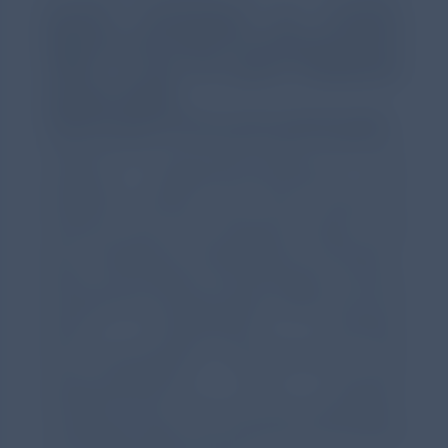
besteht nachweislich ein erhöhtes
Risiko für die weitere Entwicklung einer
COPD, so dass sie genau beobachtet
werden sollten.
COPD-Patient*innen sind multimorbide
Patient*innen mit COPD leiden häufig an
anderen Begleiterkrankungen, die
ebenfalls Einfluss auf ihren klinischen
Zustand und ihre Prognose haben und
eine spezifische Behandlung erfordern.²
Diese komorbiden Erkrankungen können
die gleichen Auswirkungen haben wie eine
akute Exazerbation und/oder
eine Exazerbation verschlimmern.² Die
Zusammenarbeit mit anderen
Fachärzt*innen, z.B. aus der Kardiologie,
unterstützt daher die optimale Versorgung