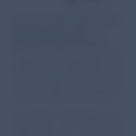
Abbildung 1: Der Vergleich einer gesunden Lunge mit
der Lunge einer von COPD betroffenen Person, um die
Folgen dieser Erkrankung zu veranschaulichen.
Ursachen der COPD – Auch
Nichtraucher*innen sind betroffen
Eine COPD entsteht aufgrund von
Wechselwirkungen zwischen (genetischer)
Disposition und Umwelteinflüssen. Diese
können im Laufe des Lebens akkumulieren
und dazu führen, dass die Lunge
geschädigt und/oder in den Entwicklungs-
und Alterungsprozessen verändert wird.²
Die wichtigsten Umwelteinflüsse, die zu
COPD führen, sind weiterhin das
Tabakrauchen und das Einatmen