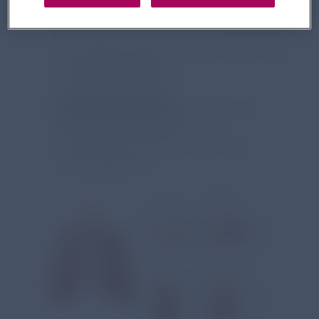
meistens mit Auswurf über mindestens
ein Jahr und eine permanente
Atemwegsobstruktion mit oder ohne
Lungenüberblähung
(Lungenemphysem).
Lungenemphysem
: Abnahme der
Gastaustauschfläche durch
entzündliche Veränderungen des
Lungengewebes.