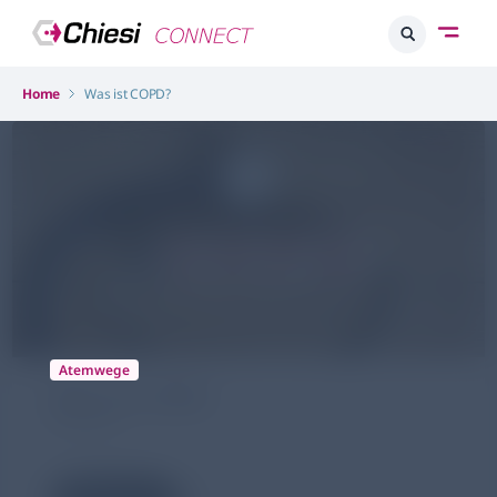
Home
Was ist COPD?
Atemwege
Was ist COPD
01.04.2024