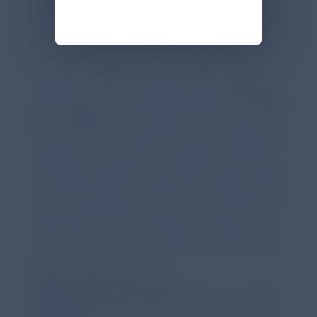
post-Bronchodilatation sollten
andere Auffälligkeiten, z.B. Emphysem,
geringes FEV1, schneller FEV1-Verlust oder
eine Obstruktion in der Spirometrie nicht
ignoriert werden. Diese sind Anzeichen
der möglichen COPD-Vorstufen
Pre-COPD
oder PRISm
(preserved ratio but impaired
spirometry).² Patient*innen mit Pre-COPD
bzw. PRISm haben ein erhöhtes Risiko im
weiteren Verlauf eine COPD zu entwickeln
und sollten daher weiter beobachtet und
auch behandelt werden. Bisher gibt es
allerdings noch keine Evidenz zu
geeigneten Therapiestrategien für diese
Patient*innen.²
GOLD-Update 2024: Prä-
Bronchodilatator-Spirometrie zur COPD-
Diagnose²