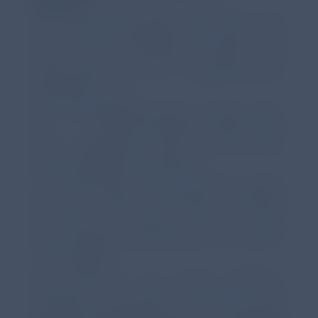
Seit dem GOLD-Update 2024 kann auch
die prä-Bronchodilatator-Spirometrie als
erster Test verwendet werden, um
festzustellen, ob bei symptomatischen
Patienten*innen
eine Atemwegsobstruktion vorliegt. Wenn
die prä-Bronchodilatator-Spirometrie
keine Obstruktion zeigt, ist eine post-
Bronchodilatator-Spirometrie
nicht erforderlich. Eine Ausnahme besteht
bei sehr starkem klinischem Verdacht
auf COPD. In diesem Fall kann post-
Bronchodilatator-Spirometrie ein FEV1/FVC
< 0,7 ergeben.
Bei Personen mit einem FEV1/FVC-
Verhältnis < 0,7 prä-Bronchodilatation, das
post-Bronchodilatation auf ≥ 0,7 ansteigt,