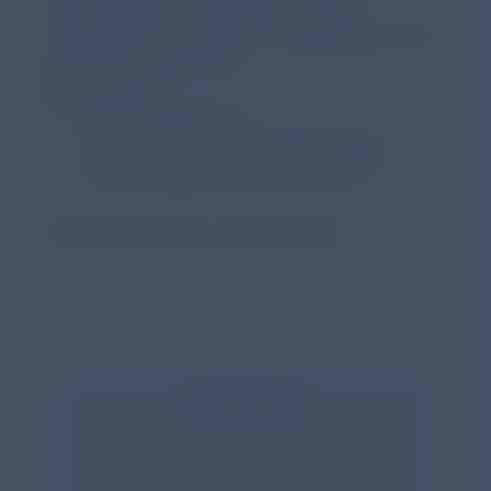
Ebenso wichtig wie eine gesunde
Ernährung sind Sport und Bewegung nach
einer Transplantation.
Referenzen
Transplant-Wissen.
https://www.transplant-wissen.de/
wird in ein
(zuletzt abgerufen: 09.10.2025).
Bildquelle: iStock.com/monticello
Inhalt teilen