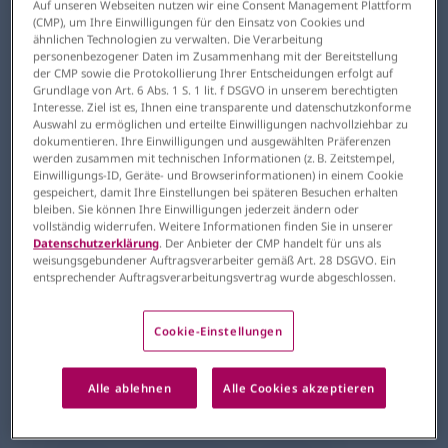
Auf unseren Webseiten nutzen wir eine Consent Management Plattform
(CMP), um Ihre Einwilligungen für den Einsatz von Cookies und
ähnlichen Technologien zu verwalten. Die Verarbeitung
personenbezogener Daten im Zusammenhang mit der Bereitstellung
2 Minuten
der CMP sowie die Protokollierung Ihrer Entscheidungen erfolgt auf
Grundlage von Art. 6 Abs. 1 S. 1 lit. f DSGVO in unserem berechtigten
Interesse. Ziel ist es, Ihnen eine transparente und datenschutzkonforme
Auswahl zu ermöglichen und erteilte Einwilligungen nachvollziehbar zu
Bewusst und keimarm ernähren¹
dokumentieren. Ihre Einwilligungen und ausgewählten Präferenzen
werden zusammen mit technischen Informationen (z. B. Zeitstempel,
Einwilligungs-ID, Geräte- und Browserinformationen) in einem Cookie
gespeichert, damit Ihre Einstellungen bei späteren Besuchen erhalten
bleiben. Sie können Ihre Einwilligungen jederzeit ändern oder
vollständig widerrufen. Weitere Informationen finden Sie in unserer
Auch bei organtransplantierten
Datenschutzerklärung
. Der Anbieter der CMP handelt für uns als
Patient*innen ist eine
weisungsgebundener Auftragsverarbeiter gemäß Art. 28 DSGVO. Ein
entsprechender Auftragsverarbeitungsvertrag wurde abgeschlossen.
ausgewogene Ernährung mit
wenigen Einschränkungen möglich.
Cookie-Einstellungen
Um Sie und Ihre Patient*innen im
Alltag zu unterstützen, fassen wir
wichtige Informationen zusammen.
Alle ablehnen
Alle Cookies akzeptieren
Bewusst und keimarm ernähren¹