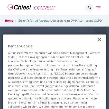
Home
Zukunftsfähige Patientenversorgung im DMP Asthma und COPD
Banner-Cookie
Auf unseren Webseiten nutzen wir eine Consent Management Plattform
(CMP), um Ihre Einwilligungen für den Einsatz von Cookies und
ähnlichen Technologien zu verwalten. Die Verarbeitung
personenbezogener Daten im Zusammenhang mit der Bereitstellung
der CMP sowie die Protokollierung Ihrer Entscheidungen erfolgt auf
Atemwege
Grundlage von Art. 6 Abs. 1 S. 1 lit. f DSGVO in unserem berechtigten
Interesse. Ziel ist es, Ihnen eine transparente und datenschutzkonforme
Zukunftsfähige
Auswahl zu ermöglichen und erteilte Einwilligungen nachvollziehbar zu
Patientenversorgung im DMP
dokumentieren. Ihre Einwilligungen und ausgewählten Präferenzen
werden zusammen mit technischen Informationen (z. B. Zeitstempel,
Asthma und COPD
Einwilligungs-ID, Geräte- und Browserinformationen) in einem Cookie
gespeichert, damit Ihre Einstellungen bei späteren Besuchen erhalten
Nachhaltigkeit, Klima & Praxis im
bleiben. Sie können Ihre Einwilligungen jederzeit ändern oder
Dialog
vollständig widerrufen. Weitere Informationen finden Sie in unserer