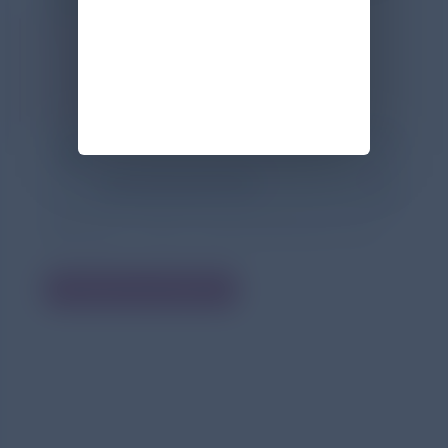
zum Kolloquium
Weitere Informationen zum
Hauptstadtkolloquium und zur
Anmeldung finden Sie in der
downloadbaren Einladung.
Einladung Pneumologisches
Hauptstadtkolloquium 2026
Bildquelle: TZIDO SUN/Shutterstock.com
Einladung herunterladen