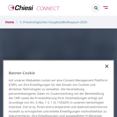
Home
5. Pneumologisches Hauptstadtkolloquium 2026
Banner-Cookie
Atemwege
Auf unseren Webseiten nutzen wir eine Consent Management Plattform
5. Pneumologisches
(CMP), um Ihre Einwilligungen für den Einsatz von Cookies und
ähnlichen Technologien zu verwalten. Die Verarbeitung
Hauptstadtkolloquium 2026
personenbezogener Daten im Zusammenhang mit der Bereitstellung
der CMP sowie die Protokollierung Ihrer Entscheidungen erfolgt auf
Grundlage von Art. 6 Abs. 1 S. 1 lit. f DSGVO in unserem berechtigten
Berlin / virtuell
Interesse. Ziel ist es, Ihnen eine transparente und datenschutzkonforme
Auswahl zu ermöglichen und erteilte Einwilligungen nachvollziehbar zu
19.06. – 20.06.2026
dokumentieren. Ihre Einwilligungen und ausgewählten Präferenzen