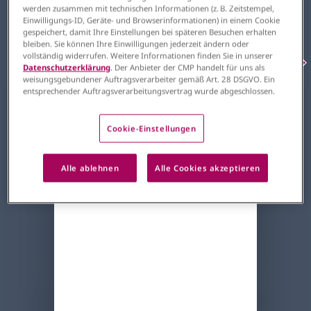
werden zusammen mit technischen Informationen (z. B. Zeitstempel,
Freitag - Samstag -
10:00 – 13:30 Uhr
Einwilligungs-ID, Geräte- und Browserinformationen) in einem Cookie
Anmeldung und weitere Informationen zum
gespeichert, damit Ihre Einstellungen bei späteren Besuchen erhalten
Kolloquium
bleiben. Sie können Ihre Einwilligungen jederzeit ändern oder
vollständig widerrufen. Weitere Informationen finden Sie in unserer
Datenschutzerklärung
. Der Anbieter der CMP handelt für uns als
weisungsgebundener Auftragsverarbeiter gemäß Art. 28 DSGVO. Ein
entsprechender Auftragsverarbeitungsvertrag wurde abgeschlossen.
Am 19. und 20. Juni 2026 findet in Berlin
das 5. Pneumologische
Cookie-Einstellungen
Hauptstadtkolloquium statt. Bei dieser
Hybridveranstaltung werden Ihnen von
Alle ablehnen
Alle Cookies akzeptieren
einer großen Auswahl an Redner*innen
spannende und aktuelle Erkenntnisse und
Entwicklungen vorgestellt. Im Fokus stehen
dabei Vorträge und Workshops, bei denen
der praktische Nutzen für die individuelle
Diagnostik und Therapie von pulmonalen
Erkrankungen hervorgehoben wird.
Anmeldung und weitere Informationen