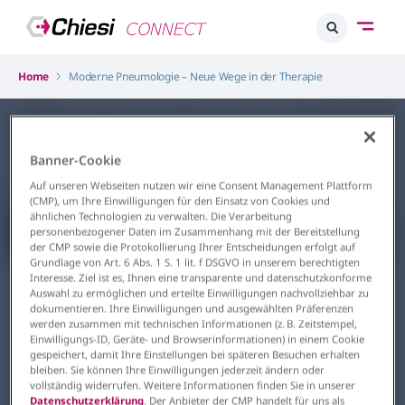
Home
Moderne Pneumologie – Neue Wege in der Therapie
Banner-Cookie
Auf unseren Webseiten nutzen wir eine Consent Management Plattform
(CMP), um Ihre Einwilligungen für den Einsatz von Cookies und
ähnlichen Technologien zu verwalten. Die Verarbeitung
personenbezogener Daten im Zusammenhang mit der Bereitstellung
der CMP sowie die Protokollierung Ihrer Entscheidungen erfolgt auf
Grundlage von Art. 6 Abs. 1 S. 1 lit. f DSGVO in unserem berechtigten
Atemwege
Interesse. Ziel ist es, Ihnen eine transparente und datenschutzkonforme
Moderne Pneumologie – Neue
Auswahl zu ermöglichen und erteilte Einwilligungen nachvollziehbar zu
dokumentieren. Ihre Einwilligungen und ausgewählten Präferenzen
Wege in der Therapie
werden zusammen mit technischen Informationen (z. B. Zeitstempel,
Einwilligungs-ID, Geräte- und Browserinformationen) in einem Cookie
gespeichert, damit Ihre Einstellungen bei späteren Besuchen erhalten
virtuell
bleiben. Sie können Ihre Einwilligungen jederzeit ändern oder
vollständig widerrufen. Weitere Informationen finden Sie in unserer
26.08.2026
Datenschutzerklärung
. Der Anbieter der CMP handelt für uns als