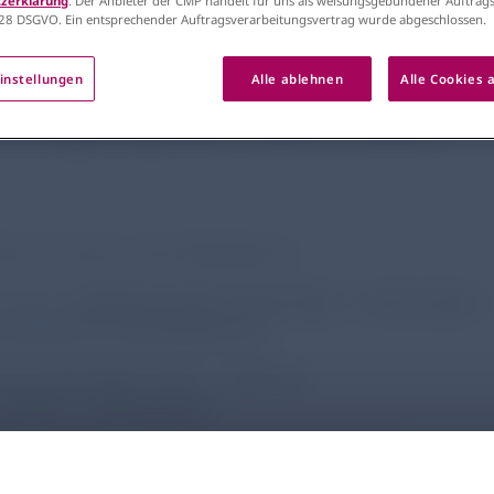
zerklärung
. Der Anbieter der CMP handelt für uns als weisungsgebundener Auftrags
28 DSGVO. Ein entsprechender Auftragsverarbeitungsvertrag wurde abgeschlossen.
ie
si Lunch-Symposium auf d
instellungen
Alle ablehnen
Alle Cookies 
estagung der GNPI 2025
en Sie unser Lunch-Symposium:
m Dock:
„Zwischen Darm und Lunge – warum gute
ikation entscheidend ist“
g, 23. Mai 2025, 12:00 – 13:00 Uhr
 MF500 – Media Docks
i Lunch-Symposium auf der