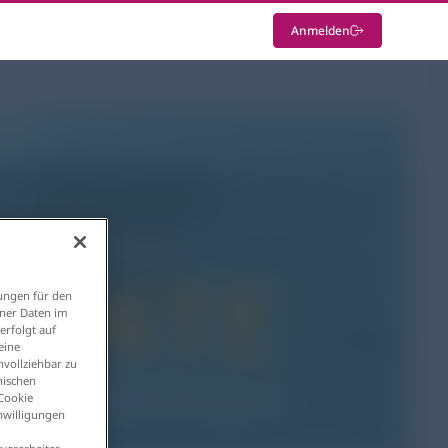
Anmelden
ungen für den
ener Daten im
erfolgt auf
eine
vollziehbar zu
nischen
 Cookie
inwilligungen