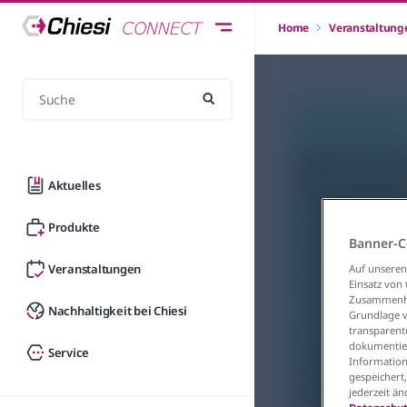
Home
Veranstaltung
Aktuelles
Produkte
Banner-C
Veranstaltungen
Auf unseren
Einsatz von
Zusammenhan
Nachhaltigkeit bei Chiesi
Grundlage vo
transparent
dokumentier
Service
Information
gespeichert
jederzeit ä