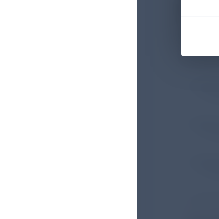
Jahre
Im Fokus
wechsels
insbeson
Mikrobiom
Wisse
PD
Buten
P
Zwisc
P
Dialo