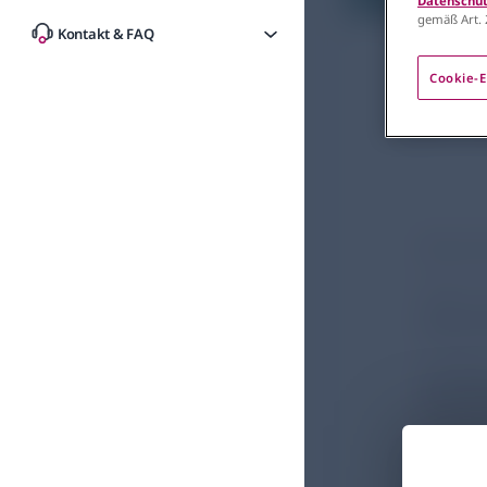
Datenschut
gemäß Art. 
Neonatolog
Kontakt & FAQ
Chie
Cookie-E
Jahr
Besuch
Talk i
Kommun
Freita
Raum:
Chies