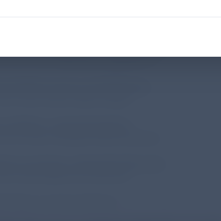
stagung der GNPI 2025
 des Symposiums steht die Darm-Lungen-Achse. Die
eitige Kommunikation zwischen Darm und Lunge ist
dere bei Frühgeborenen von großer Bedeutung, da de
 noch nicht vollständig ausgebildet ist.
nschaftliche Leitung und Moderation:
 Dr. med. Kirsten Glaser, Leipzig
 un Binnen – wat segt de Darm?
rof. Dr. med. Christoph Härtel, Würzburg
hen Luv und Lee – jetzt spricht die Lunge
D Dr. med. Sabine Pirr, Hannover
g/Fragen aus dem Auditorium