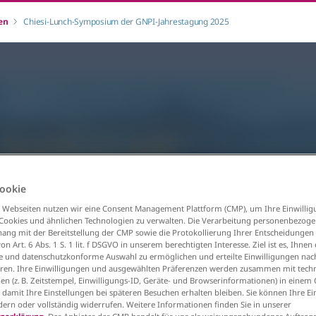
en
Chiesi-Lunch-Symposium der GNPI-Jahrestagung 2025
ookie
 Webseiten nutzen wir eine Consent Management Plattform (CMP), um Ihre Einwillig
 Cookies und ähnlichen Technologien zu verwalten. Die Verarbeitung personenbezog
g mit der Bereitstellung der CMP sowie die Protokollierung Ihrer Entscheidungen 
n Art. 6 Abs. 1 S. 1 lit. f DSGVO in unserem berechtigten Interesse. Ziel ist es, Ihnen 
e und datenschutzkonforme Auswahl zu ermöglichen und erteilte Einwilligungen nach
en. Ihre Einwilligungen und ausgewählten Präferenzen werden zusammen mit tech
en (z. B. Zeitstempel, Einwilligungs-ID, Geräte- und Browserinformationen) in einem
, damit Ihre Einstellungen bei späteren Besuchen erhalten bleiben. Sie können Ihre E
ndern oder vollständig widerrufen. Weitere Informationen finden Sie in unserer