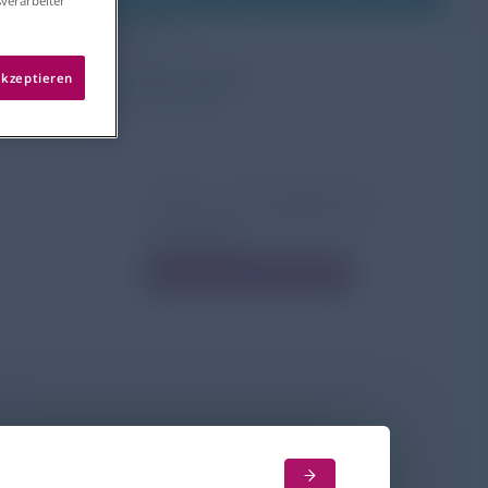
verarbeiter
Lübeck
er
Freitag
23.05.2025
akzeptieren
12:00 – 13:00 Uhr
Chiesi Lunch-Symposium
auf der Jahrestagung der
GNPI 2025
Einladung herunterladen