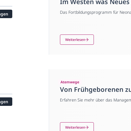
Im Westen was Neues
Das Fortbildungsprogramm für Neonato
agen
Ursula Felderhoff-Müser bot ein viel
Fallvorstellungen. Zu den intensiv d
bei ROP, der Einfluss weniger invasi
Möglichkeiten des kontrastmittelverst
Weiterlesen
Atemwege
Von Frühgeborenen z
Erfahren Sie mehr über das Manageme
agen
und mögliche Spätfolgen für die Man
retrospektiv den Verlauf chronische
Weiterlesen