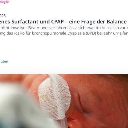
logie
023
nes Surfactant und CPAP – eine Frage der Balance
e nicht-invasiver Beatmungsverfahren lässt sich zwar im Vergleich zu
g das Risiko für bronchopulmonale Dysplasie (BPD) bei sehr unreif
– doch dieser Effekt ist bei weitem nicht so ausgeprägt, wie man es si
sich ändern, wenn es gelingt, diejenigen Frühgeborenen frühzeitig zu ide
nd von endogenem Surfactantmangel von CPAP-Versagen bedroht sind.
 ist, sollten Studien prüfen, ob eine breitere und frühere Gabe von 
insatz mechanischer Beatmung das Outcome dieser Hochrisiko-Kinder
nuten