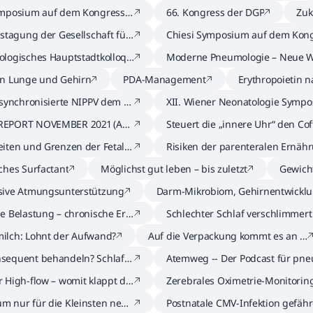
ymposium auf dem Kongress d
66. Kongress der DGP
Zuk
026
m 
estagung der Gesellschaft für
Chiesi Symposium auf dem Kong
und Jugendmedizin (DGKJ)
er DGIM 2026
ologisches Hauptstadtkolloqu
Moderne Pneumologie – Neue W
der Therapie
on Lunge und Gehirn
PDA-Management
Erythropoietin 
 synchronisierte NIPPV dem C
XII. Wiener Neonatologie Symp
Rang ab?
REPORT NOVEMBER 2021 (AU
Steuert die „innere Uhr“ den Cof
fekt?
iten und Grenzen der Fetalc
Risiken der parenteralen Ernäh
ches Surfactant
Möglichst gut leben – bis zuletzt
Gewich
en
sive Atmungsunterstützung
Darm-Mikrobiom, Gehirnentwicklu
nd NEC
e Belastung – chronische Erk
Schlechter Schlaf verschlimmer
Symptomatik
ilch: Lohnt der Aufwand?
Auf die Verpackung kommt es an …
sequent behandeln? Schlaf
Atemweg -- Der Podcast für pn
n!
gische Themen
 High-flow – womit klappt da
Zerebrales Oximetrie-Monitoring
 besser?
em Prüfstand
m nur für die Kleinsten neur
Postnatale CMV-Infektion gefähr