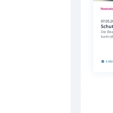
Neonato
07.05.2
Schu
Die Bea
kontrol
können 
Kindern
ersten 
machte 
4 Mi