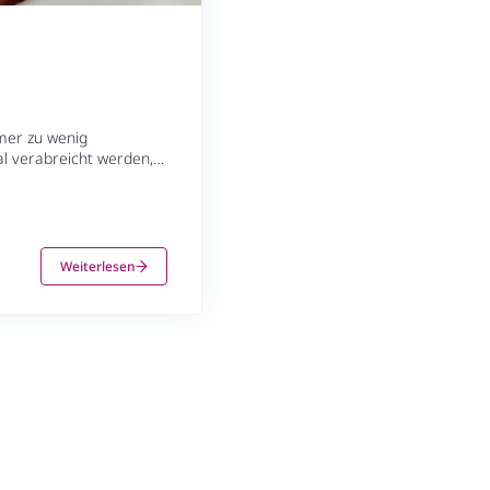
mer zu wenig
tal verabreicht werden,
n, sodass bei diesen
natale Transition in der
Gehirn darstellt,
Weiterlesen