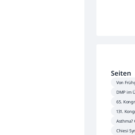
Seiten
Von Früh
OPD-Pati
DMP im Ü
zur opti
65. Kongr
131. Kong
aft für I
Asthma? 
Chiesi S