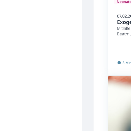
Neonato
07.02.2
Exoge
Mithilf
Beatmun
senken 
dürfte 
aufgru
möglich
ohne E
3 Mi