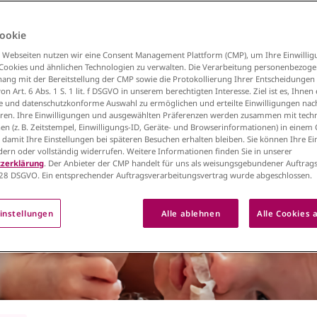
ranstaltungen
Seiten
ookie
 Webseiten nutzen wir eine Consent Management Plattform (CMP), um Ihre Einwillig
 Cookies und ähnlichen Technologien zu verwalten. Die Verarbeitung personenbezog
g mit der Bereitstellung der CMP sowie die Protokollierung Ihrer Entscheidungen 
n Art. 6 Abs. 1 S. 1 lit. f DSGVO in unserem berechtigten Interesse. Ziel ist es, Ihnen 
e und datenschutzkonforme Auswahl zu ermöglichen und erteilte Einwilligungen nach
en. Ihre Einwilligungen und ausgewählten Präferenzen werden zusammen mit tech
en (z. B. Zeitstempel, Einwilligungs-ID, Geräte- und Browserinformationen) in einem
, damit Ihre Einstellungen bei späteren Besuchen erhalten bleiben. Sie können Ihre E
es
ndern oder vollständig widerrufen. Weitere Informationen finden Sie in unserer
zerklärung
. Der Anbieter der CMP handelt für uns als weisungsgebundener Auftrags
28 DSGVO. Ein entsprechender Auftragsverarbeitungsvertrag wurde abgeschlossen.
instellungen
Alle ablehnen
Alle Cookies 