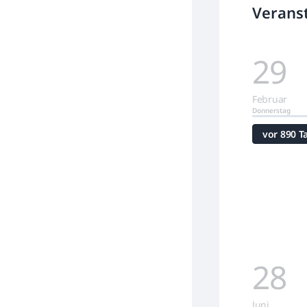
Verans
29
Februar
Donnerstag
vor 890 T
28
Juni