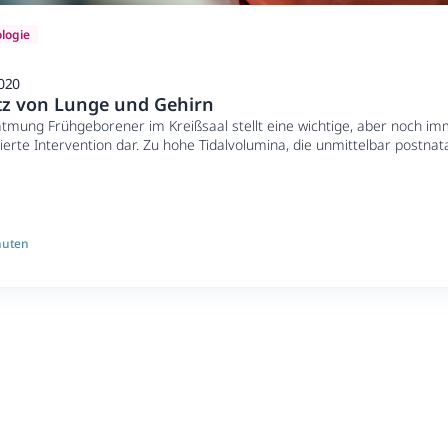
logie
020
tz von Lunge und Gehirn
tmung Frühgeborener im Kreißsaal stellt eine wichtige, aber noch im
lierte Intervention dar. Zu hohe Tidalvolumina, die unmittelbar postna
einen Einfluss sowohl auf die Blutgefäße als auch die Alveolen nehme
 das Risiko für Lungen- und Hirnschädigungen erhöht ist. Dass die neo
„goldenen Stunde“ ein sensibles Fenster für den Schutz von Lunge und 
PD Dr. Angela Kribs, Köln, während ihres Vortrags deutlich.
nuten