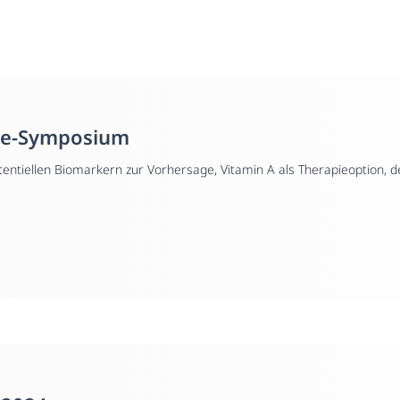
gie-Symposium
tentiellen Biomarkern zur Vorhersage, Vitamin A als Therapieoption, d
geborene mit/ohne BPD über die Frage wie sich die Lungenfunktion
gen lässt und welche Faktoren diese im weiteren Verlauf beeinflussen 
n bei BPD und was man im klinischen Alltag daraus macht.