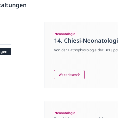
taltungen
Neonatologie
14. Chiesi-Neonatolo
Von der Pathophysiologie der BPD, po
agen
aktuellen Impfempfehlungen für Früh
durch das genetische Risiko vorhersa
zur aktuellen Datenlage von Steroide
Weiterlesen
Neonatologie