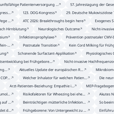
unftsfähige Patientenversorgung i
57. Jahrestagung der Gesel
DMP Asthma und COPD
ädiatrische Nephrologie (
ress d
123. DOG-Kongress
29. Deutsche Mukoviszidose
MT)
ege in
ATC 2026: Breakthroughs begin here
Exogenes Su
rage der B
nach Hirnblutung
Neurologisches Outcome
Nicht-invasi
osium
Infektionsprophylaxe
Prävention postnataler CMV-I
n
fein-Ef
Postnatale Transition
Kein Cord Milking für Frü
nter 28 Gestationswochen
rung
Schonende Surfactant-Applikation
Physiologisches
tsentwicklung bei Frühgeboren
Nicht-invasive Hochfrequenzos
ng u
Aktuelles Update der europäischen RD
Mikrobiom
S-Leitlinien
t COPD
Welcher Inhalator für welchen Patiente
Die neur
n?
ühchen
Arzt-Patienten-Beziehung: Empathie is
MEP-Fragebogen 
t der Schlüssel zum Erfolg
von COPD-Exaze
eumolo
Risikofaktoren für Wheezing bei ehem
Akutes N
aligen Frühgeborenen
n führt i
 auf d
Beinträchtigen mütterliche Infektionen
So beein
das Outcome Frühgeborener?
rung den
det di
Frühgeborene: Von Untergewicht zu Ü
Einführu