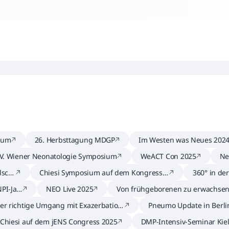
sium
26. Herbsttagung MDGP
Im Westen was Neues 202
IV. Wiener Neonatologie Symposium
WeACT Con 2025
Ne
nk
lsch
Chiesi Symposium auf dem Kongress d
360° in de
er DGIM 2025
5
PI-Jah
NEO Live 2025
Von frühgeborenen zu erwachsen
atient*innen mit chronischen Lu
er richtige Umgang mit Exazerbation
Pneumo Update in Berli
rkrankungen
n
Chiesi auf dem jENS Congress 2025
DMP-Intensiv-Seminar Kie