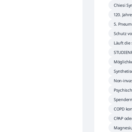
5 Berlin
Chiesi S
er DGP 2
120. Jahr
Kinder- 
5. Pneum
ium 2026
Schutz v
Läuft die
PAP den 
STUDIEN
SZUG)
Möglichke
hirurgie
Synthetis
Non-inva
Psychisch
rankung
Spenderm
COPD kon
mitdenke
CPAP oder
s Füttern
Magnesiu