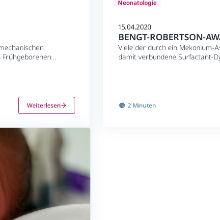
Neonatologie
15.04.2020
BENGT-ROBERTSON-AW
r mechanischen
Viele der durch ein Mekonium-A
en Frühgeborenen
damit verbundene Surfactant-Dy
ch erhofft hat. Dies
Award prämierte Untersuchung 
ntifizieren, die
Surfactantproteinen.
 Solange dies nicht
exogenem Surfactant
 verbessern kann.
Weiterlesen
2 Minuten