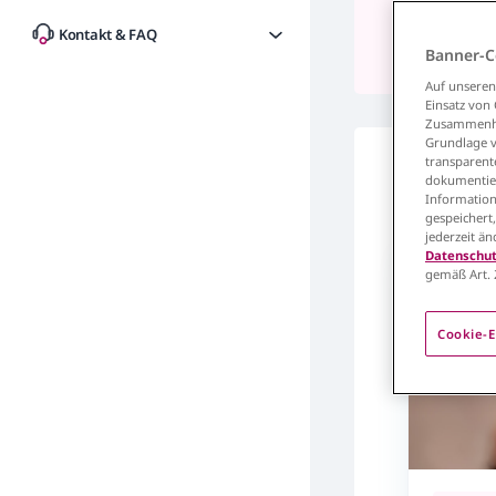
Kontakt & FAQ
Aktuelles
Ve
Banner-C
Auf unseren
Einsatz von
Zusammenhan
Grundlage vo
transparent
dokumentier
Information
gespeichert
Aktuell
jederzeit ä
Datenschut
gemäß Art. 
Cookie-E