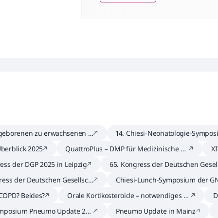
geborenen zu erwachsenen C
14. Chiesi-Neonatologie-Sympo
ent*innen – die Anamnese bis
berblick 2025
QuattroPlus – DMP für Medizinische Fa
X
malen Behandlung
changestellte
ess der DGP 2025 in Leipzig
65. Kongress der Deutschen Gesel
aft für Pneumologie
ress der Deutschen Gesellsch
Chiesi-Lunch-Symposium der GN
nnere Medizin
restagung 2025
COPD? Beides?
Orale Kortikosteroide – notwendiges Ü
D
bel oder überholte Strategie?
e
ymposium Pneumo Update 202
Pneumo Update in Mainz