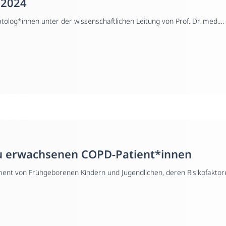
 2024
log*innen unter der wissenschaftlichen Leitung von Prof. Dr. med.
seitiges Programm aus hochkarätigen Vorträgen und interaktive
iskutierten Themen gehörten unter anderem der Einsatz von Propranolo
ver Beatmungsverfahren auf die Langzeitprognose der BPD und die
ärkten Ultraschalls für die Neonatologie.
u erwachsenen COPD-Patient*innen
nt von Frühgeborenen Kindern und Jugendlichen, deren Risikofaktor
ifestierung chronischer Lungenerkrankungen. Außerdem betrachten wi
r Lungenerkrankungen bei Erwachsenen.