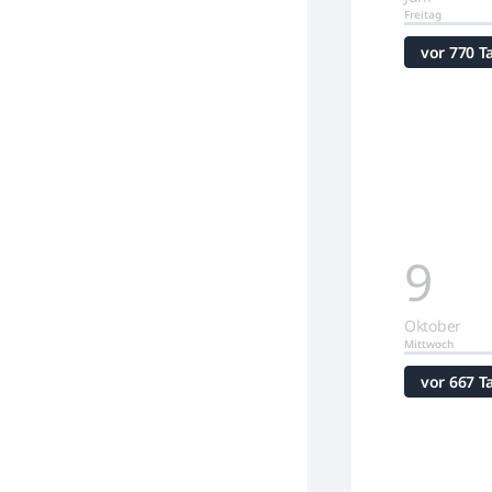
Freitag
vor 770 T
9
Oktober
Mittwoch
vor 667 T