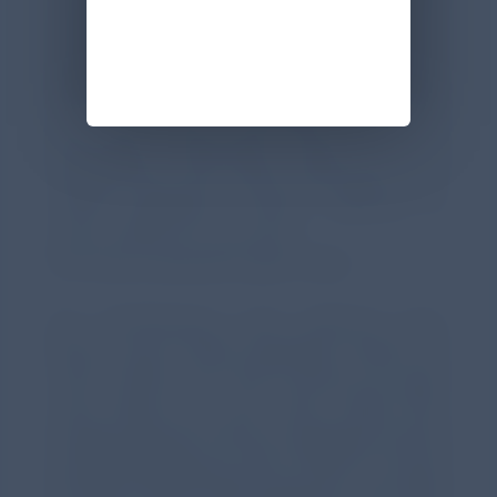
Lungenimpedanz (EELI), der unter nCPAP
tendenziell, aber nicht signifikant stärker
ausgeprägt war als unter nHFOV. Nach
Wiedereinsetzen der Atmung normalisierte
sich die EELI innerhalb von fünf
Atemzügen vollständig. Dabei war das
Tidalvolumen des ersten Atemzugs unter
nCPAP signifikant erhöht, während es
unter nHFOV vor und nach
den Apnoe-Episoden gleich blieb.
Die Herzfrequenz sank während einer
Apnoe unter nCPAP signifikant stärker als
unter nHFOV; fünf Mal rutschte sie sogar
unter 80/min ab, was unter nHFOV kein
einziges Mal der Fall war. Außerdem fiel die
Sauerstoffsättigung unter nCPAP im Schnitt
bei jeder vierten Apnoe-Episode unter 80%