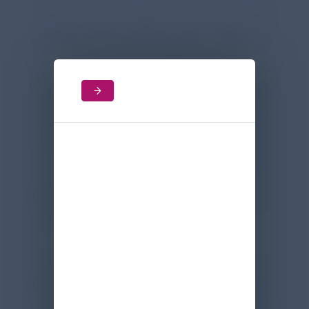
der Lunge kommt.¹ Diese könnten
während einer Apnoe den Verlust der
funktionellen Residualkapazität reduzieren.
Von 30 in die ursprüngliche Studie
eingeschlossenen Frühgeborenen lagen
ausreichende EIT-Daten für eine weitere
Analyse vor. Insgesamt kam es bei diesen
Kindern währen 228 EIT-Aufzeichnungen
zu 3447 Apnoe-Episoden. 213 davon
gingen in die finale Auswertung ein, von
denen 89 unter nCPAP-Beatmung und 124
unter nHFOV aufgetreten waren.
Unter beiden Beatmungsmodi kam es
während der Apnoe-Phasen zu einem
Abfall der endexspiratorischen