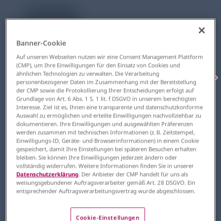
1 Minuten
Banner-Cookie
Werden Apnoen unter nHFOV besser toleriert?
Auf unseren Webseiten nutzen wir eine Consent Management Plattform
(CMP), um Ihre Einwilligungen für den Einsatz von Cookies und
ähnlichen Technologien zu verwalten. Die Verarbeitung
personenbezogener Daten im Zusammenhang mit der Bereitstellung
der CMP sowie die Protokollierung Ihrer Entscheidungen erfolgt auf
Aufgrund ihres unreifen Atemzentrums
Grundlage von Art. 6 Abs. 1 S. 1 lit. f DSGVO in unserem berechtigten
entwickeln sehr unreife Frühgeborene häufig
Interesse. Ziel ist es, Ihnen eine transparente und datenschutzkonforme
Auswahl zu ermöglichen und erteilte Einwilligungen nachvollziehbar zu
Apnoen, gefolgt von Hypoxämien und
dokumentieren. Ihre Einwilligungen und ausgewählten Präferenzen
Bradykardien. Das bleibt nicht ohne Folgen: Je
werden zusammen mit technischen Informationen (z. B. Zeitstempel,
mehr Zeit die Kinder während ihrer
Einwilligungs-ID, Geräte- und Browserinformationen) in einem Cookie
Perinatalperiode unter hypoxämischen
gespeichert, damit Ihre Einstellungen bei späteren Besuchen erhalten
Bedingungen verbringen, desto ungünstiger
bleiben. Sie können Ihre Einwilligungen jederzeit ändern oder
ist ihre neurokognitive Entwicklungsprognose.
vollständig widerrufen. Weitere Informationen finden Sie in unserer
Datenschutzerklärung
. Der Anbieter der CMP handelt für uns als
weisungsgebundener Auftragsverarbeiter gemäß Art. 28 DSGVO. Ein
In der Regel benötigen diese
entsprechender Auftragsverarbeitungsvertrag wurde abgeschlossen.
Frühgeborenen eine nichtinvasive
Atmungsunterstützung. Dabei hat sich
Cookie-Einstellungen