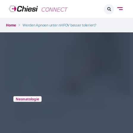
Home
Werden Apnoen unter nHFOV besser toleriert?
Neonatologie
Werden Apnoen unter nHFOV
besser toleriert?
14.12.2022