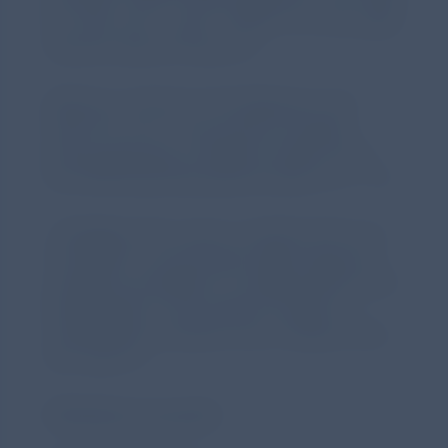
ab; dies kam unter nHFOV nur bei jeder
zehnten Apnoe-Phase vor.
Referenz: Gaertner VD, Waldmann AD,
Davis PG, et al. Lung volume changes
during apnoeas in preterm infants. Arch
Dis Child Fetal Neonatal Ed 2022; 0: F1 - F6.
1 Rüegger CM, Lorenz I, Kamlin COF, et al.
The effect of noninvasive high-frequency
oscillatory ventilation on desaturations and
bradycardia in very preterm infants: a
randomized crossover trial. J Pediatr 2018;
201: 269–73.
Pflichttext Curosurf®
wird in einer neuen Registe