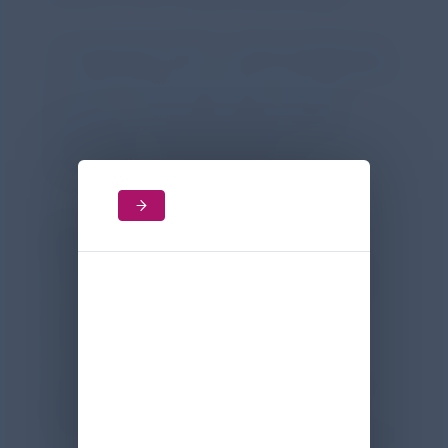
In Deutschland leben schätzungsweise bis
zu 5.000 Menschen mit EB. Die Dunkelziffer
ist hoch. Je mehr Menschen über EB
informiert sind, desto größer werden
Verständnis, Unterstützung und
Fortschritte in der Forschung.
EB bezeichnet eine Gruppe genetisch
bedingter Erkrankungen, bei denen die
Haut extrem verletzlich ist. Schon leichte
mechanische Reize können Blasen und
Wunden verursachen. Die Symptome
reichen von lokal begrenzten
Hautveränderungen bis hin zu schweren
Multisystem-Erkrankungen. Besonders
häufig tritt EB bereits im Säuglingsalter auf.