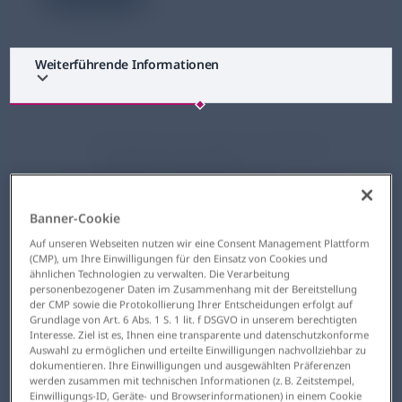
Weiterführende Informationen
EB Awareness Week: Chiesi Rare
Diseases engagiert sich
während der EB Awareness
Week (25.–31. Oktober) mit
Banner-Cookie
digitalen Medien,
Auf unseren Webseiten nutzen wir eine Consent Management Plattform
Patient*innen-Stimmen und
(CMP), um Ihre Einwilligungen für den Einsatz von Cookies und
ähnlichen Technologien zu verwalten. Die Verarbeitung
Expertenwissen für mehr
personenbezogener Daten im Zusammenhang mit der Bereitstellung
der CMP sowie die Protokollierung Ihrer Entscheidungen erfolgt auf
Sichtbarkeit, Forschung und
Grundlage von Art. 6 Abs. 1 S. 1 lit. f DSGVO in unserem berechtigten
Versorgung rund um die
Interesse. Ziel ist es, Ihnen eine transparente und datenschutzkonforme
Auswahl zu ermöglichen und erteilte Einwilligungen nachvollziehbar zu
seltene Schmetterlingskrankheit
dokumentieren. Ihre Einwilligungen und ausgewählten Präferenzen
Epidermolysis bullosa (EB).
werden zusammen mit technischen Informationen (z. B. Zeitstempel,
Einwilligungs-ID, Geräte- und Browserinformationen) in einem Cookie