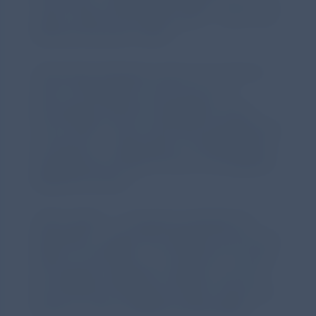
Leben voller Einschränkungen – aber auch
beeindruckender Stärke.
Chiesi Rare Diseases macht sich stark für
mehr Sichtbarkeit, Forschung und
Versorgung. Mit der Kampagne „Every
Touch Tells a Story“ setzt das Unternehmen
ein Zeichen – gemeinsam mit Betroffenen,
medizinischen Expert*innen und digitalen
Medienformaten.
„EB ist selten – und genau deshalb oft
übersehen“, sagt Clara Ziegler, die seit ihrer
Geburt mit EB lebt. „Ich wünsche mir, dass
wir weniger angestarrt werden und man
bei ehrlichem Interesse einfach fragt. Das
würde zu mehr Aufklärung beitragen.“