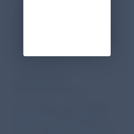
Zur EB Awareness Week setzt Chiesi auf
vielfältige Formate: Der Podcast „Rare
Stories“ gibt Betroffenen eine Stimme, ein
Kurzfilm mit BBC Storyworks erzählt ihre
Geschichten, und auf Social Media werden
Beiträge über das Leben mit EB geteilt.
Eine Website bietet vertiefende
Informationen aus
Patient*innenperspektive:
https://epidermolysis-
bullosa.chiesirarediseases.de/
wird in einer neue
„Neben Spenden an Selbsthilfegruppen
können Außenstehende auch einfach
Posts teilen, um auf EB aufmerksam zu
machen“, sagt Clara. „Und manchmal hilft