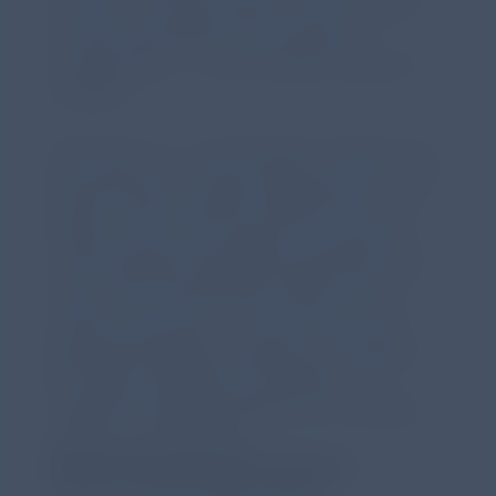
es schon, für die Familie zu kochen oder
mit dem betroffenen Kind etwas zu
unternehmen – um eine kleine Auszeit zu
schaffen.“
„Wir hören zu – und handeln“, heißt es aus
der Business Unit Rare Diseases der Chiesi
GmbH. Chiesi versteht Patient*innen als
Expert*innen ihrer eigenen Erkrankung
und entwickelt Angebote gemeinsam mit
ihnen. Das Unternehmen sieht sich als
Kraft für das Gute – mit dem Ziel, einen
gleichberechtigten Zugang zu Therapien
für selten Erkrankte zu schaffen und
möglichst vielen Betroffenen ein erfülltes
Leben zu ermöglichen.
Weiterführende Informationen
Website:
https://epidermolysis-