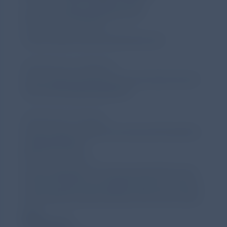
bullosa.chiesirarediseases.de
wird in einer neuen
RareStories Website:
https://www.chiesirarediseases.de/
wird in einer 
RareStories Instagram:
https://www.instagram.com/rarestories.de?
igsh=dTExdnBhaGZjMHV5
wird in einer neuen Re
RareStories Podcast:
https://open.spotify.com/show/2liTNyAsRrb
cwpKvlqCWUm
wird in einer neuen Registerkarte
BBC Story Works:
https://www.bbc.com/storyworks/the-next-
frontier/chiesi-how-patients-who-are-living-
with-epidermolysis-bullosa-fight-their-daily-
pain
wird in einer neuen Registerkarte geöffnet
Referenzen