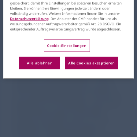
gespeichert, damit Ihre Einstellungen bei späteren Besuchen erhalten
Betroffene im Mittelpunkt: Die
bleiben. Sie können Ihre Einwilligungen jederzeit ändern oder
vollständig widerrufen. Weitere Informationen finden Sie in unserer
Kampagne „Every Touch Tells a
Datenschutzerklärung
. Der Anbieter der CMP handelt für uns als
Story“ gibt Betroffenen eine
weisungsgebundener Auftragsverarbeiter gemäß Art. 28 DSGVO. Ein
entsprechender Auftragsverarbeitungsvertrag wurde abgeschlossen.
Stimme und macht auf die
Herausforderungen und
Cookie-Einstellungen
Bedürfnisse von Menschen mit
EB aufmerksam.
Alle ablehnen
Alle Cookies akzeptieren
Vom 25. bis 31. Oktober steht eine der
seltensten Hauterkrankungen im Fokus:
Epidermolysis bullosa (EB), auch bekannt
als „Schmetterlingskrankheit“. Die Haut von
Betroffenen ist so empfindlich, dass schon
kleinste Berührungen schmerzhafte
Wunden verursachen können. Für die
Betroffenen bedeutet das: tägliche
Schmerzen, aufwendige Pflege und oft ein