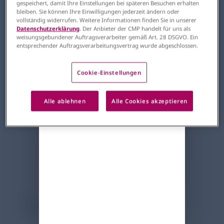
gespeichert, damit Ihre Einstellungen bei späteren Besuchen erhalten
bleiben. Sie können Ihre Einwilligungen jederzeit ändern oder
5 Minuten
vollständig widerrufen. Weitere Informationen finden Sie in unserer
Datenschutzerklärung
. Der Anbieter der CMP handelt für uns als
weisungsgebundener Auftragsverarbeiter gemäß Art. 28 DSGVO. Ein
entsprechender Auftragsverarbeitungsvertrag wurde abgeschlossen.
Die Spirometrie ist sie die Basis der
Cookie-Einstellungen
pneumologischen Diagnostik.
Unbewusste Fehler in der
Alle ablehnen
Alle Cookies akzeptieren
Durchführung können die
Ergebnisse unzuverlässig machen.
Lesen Sie hier: Worauf es für eine
gute Spirometrie ankommt und wie
häufige Fehler vermieden werden
können.
Bitte melden Sie sich über ihren
DocCheck Login an