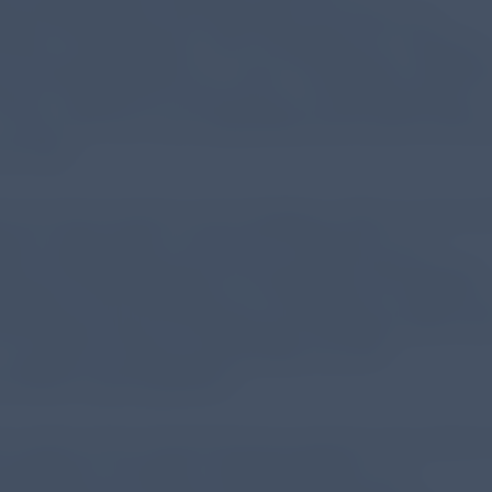
schaftsdiabetes oder Blutungen, die Anzahl von
hnitten, Komplikationen oder Frühgeburten im Rahmen
r Schwangerschaften etc. waren unverändert. Allerdi
hwerer mütterlicher Erkrankung im Pandemiezeitraum
zu einer VPT als in den präpandemischen Jahren (OR 0,
50–0,83).
t man die Gründe für die Frühgeburt, fällt auf, dass 
mie insbesondere intrauterine Infektionen und
sche Kardiotokogramme eine geringere Rolle gespielt
gegen ist die Häufigkeit von Frühgeburten aufgrund 
hem Bluthochdruck, Präeklampsie, Eklampsie oder HEL
 intrauteriner Wachstumsverzögerung oder
nsuffizienz gleichgeblieben.
ren sehen einen Zusammenhang zwischen den währen
 geltenden strengeren Hygieneauflagen und