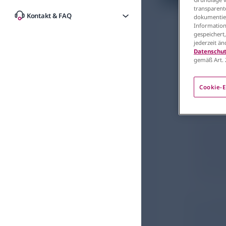
transparent
Neonatolog
Kontakt & FAQ
dokumentier
Neon
Information
gespeichert
jederzeit ä
der 
Datenschut
gemäß Art. 
22.10.2024
Cookie-E
Die viel
insbesond
Bevölker
Insbeson
unter an
während 
in manch
Eine aktue
Zusammen
die von d