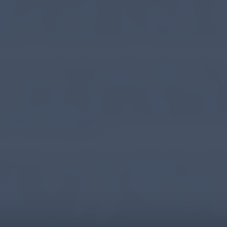
erhoben wurden und umfasst Daten zu allen Lebend-
ten von Kindern mit mindestens 500 Gramm und/oder
nswochen im Bundesland Hessen im Erfassungszeitrau
t wurden insbesondere die beiden strikten Lockdown
m 14.03. bis 15.05.2020 und vom 19.10. bis 31.12.2020
aum mit etwas weniger ausgeprägten Restriktionen zw
d 18.10.2020. Die Daten dieser Untersuchungsabschnit
it denen aus den korrespondierenden Zeiträumen w
 2017 bis 2019 verglichen.
ndemie-Ära vom 14.03. bis 31.12.2020 wurden in Hess
nder geboren, davon 9.207 während des ersten und 1
es zweiten Lockdowns. Darunter waren 572 Kinder (1,
inem Gestationsalter unter 32 Wochen als sehr unreife
rene (very preterm, VPT) zur Welt gekommen waren. I
Zeiträumen in den Jahren 2017 bis 2019 hatte diese Ra