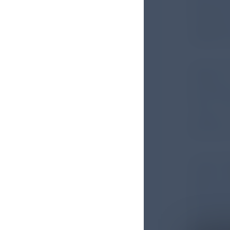
(LAGQH) 
Totgebur
Gestatio
Untersuch
Phasen vo
der Zeitr
16.05. un
wurden m
der Jahre
In der Pa
44.481 Ki
während d
die mit e
Frühgebo
gleichen 