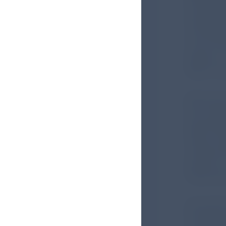
Schwanger
Kaisersc
vorherige
es bei sc
seltener 
95%-CI 0,
Betrachte
der Pande
pathologi
haben. Da
mütterlic
Syndrom,
Plazentai
Die Auto
Pandemie