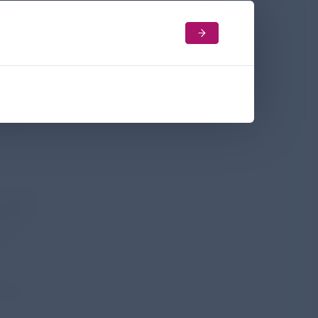
n der
hen
 war
nk die
%-CI
n
. Die
zeigten
 keine
die
ichen