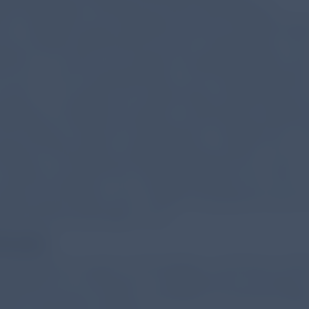
eschränkungen einerseits und dem Rückgang an
inen Infektionen als Frühgeburtsursache. Möglicherwei
die Lockdown-Maßnahmen bei den Schwangeren auch
uktion von Stress und Anspannung geführt haben. Di
n sich in der Primärprävention von Frühgeburtlichkei
achen – ein Aspekt, der insbesondere angesichts der 
teigenden Frühgeburts-Inzidenz zunehmend an Bedeu
Die Tatsache, dass der Rückgang der Frühgeburten nic
kdown-Phasen gleich ausgeprägt war, sondern sich vor
 Oktober und Dezember 2020 manifestiert hat, macht
 dass die Prävention von Frühgeburtlichkeit sich nicht a
imester beschränken darf, sondern die gesamte Dauer 
rschaft berücksichtigen muss.
enzen
 Misselwitz B, Louwen F, Rochwalsky U, Oehmke F, Köhl
 Windhorst AC, Ehrhardt H. Charaktertistics and Rates o
Births During the COVID-19 Pandemic in Germany. JAM