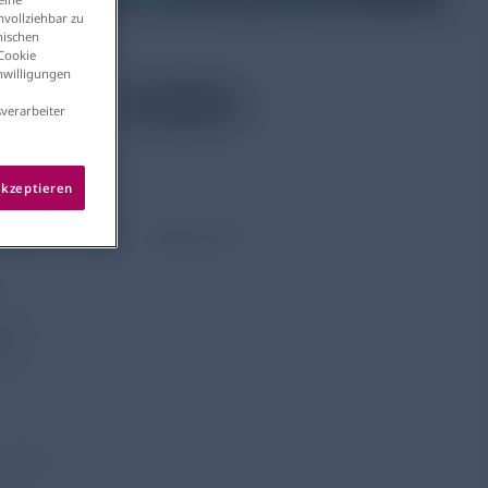
vollziehbar zu
nischen
s
 Cookie
inwilligungen
5 Minuten
verarbeiter
akzeptieren
Referenzen
er
 sich
ommen
 ist
 Daten,
sen