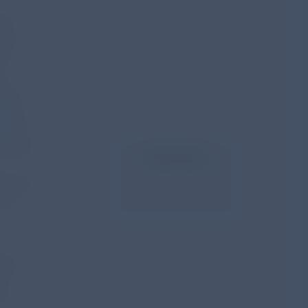
se
 zu
es
t
seit
tung
ht in
 allem
Inhalt teilen
uf das
der
er S,
f
A