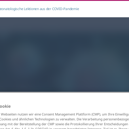
eonatologische Lektionen aus der COVID-Pandemie
ookie
 Webseiten nutzen wir eine Consent Management Plattform (CMP), um Ihre Einwillig
 Cookies und ähnlichen Technologien zu verwalten. Die Verarbeitung personenbezog
g mit der Bereitstellung der CMP sowie die Protokollierung Ihrer Entscheidungen 
n Art. 6 Abs. 1 S. 1 lit. f DSGVO in unserem berechtigten Interesse. Ziel ist es, Ihnen 