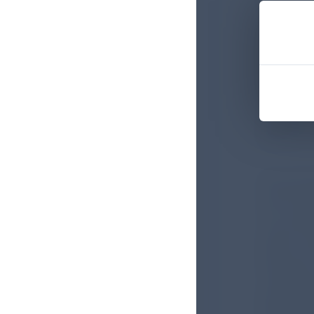
1,47 % ge
letzten 
März und 
(Odds Rat
OR für ei
0,79–1,02
Oktober u
Rate der
Die präna
Zusammen
sich zwis
Unterschi
Mütter w
Steroiden
notfallmä
Basisdate