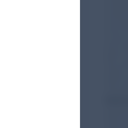
Kontaktb
intrauter
könnten 
einer Red
könnte ma
zunutze m
Jahren s
gewinnt. 
allen Loc
zwischen
deutlich,
dritte Tr
Schwange
Refer
Staude B,
Maier RF,
Preterm 