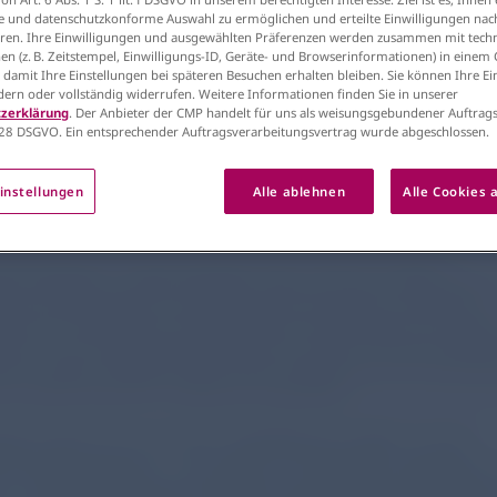
e und datenschutzkonforme Auswahl zu ermöglichen und erteilte Einwilligungen nach
ie
en. Ihre Einwilligungen und ausgewählten Präferenzen werden zusammen mit tech
atologische Lektionen au
en (z. B. Zeitstempel, Einwilligungs-ID, Geräte- und Browserinformationen) in einem
, damit Ihre Einstellungen bei späteren Besuchen erhalten bleiben. Sie können Ihre E
ndern oder vollständig widerrufen. Weitere Informationen finden Sie in unserer
COVID-Pandemie
zerklärung
. Der Anbieter der CMP handelt für uns als weisungsgebundener Auftrags
28 DSGVO. Ein entsprechender Auftragsverarbeitungsvertrag wurde abgeschlossen.
instellungen
Alle ablehnen
Alle Cookies 
en Restriktionen im Zusammenhang mit der COVID-19-Pandemie,
ere die beiden Lockdown-Episoden, haben das Leben in allen Teilen d
ung und den Zugang zur medizinischen Versorgung stark beeinflusst.
dere für Schwangere hatte dies erhebliche Auswirkungen. Das spiegelt
derem in der Frühgeburtsrate wider, die in Ländern mit hohem Eink
der strengen Lockdown-Phasen spürbar abgenommen hat. Gleichzeitig
en Studien die Rate der Totgeburten angestiegen.
lle Studie hat nun einen detaillierteren Blick auf die
hänge geworfen. Sie basiert auf bevölkerungsweiten
er Landesarbeitsgemeinschaft Qualitätssicherung Hes