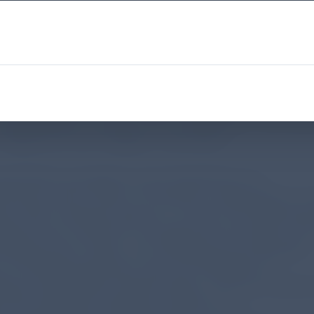
legen. Dieser Rückgang zeichnete sich insbesondere i
Lockdown-Phase besonders deutlich ab. Während zwisc
Mai noch kein signifikanter Unterschied nachweisbar
io [OR] 1,01; 95%-Konfidenzintervall [CI] 0,83–1,22), sa
ne VPT-Geburt zwischen Mai und Oktober auf 0,90 (95
) und war statistisch hochsignifikant (p>0,001) zwische
nd Dezember mit einer OR von 0,69 (95%-CI 0,55–0,84)
 Totgeburten war hingegen unverändert.
tale Betreuung blieb von den Restriktionen im
hang mit der COVID-19-Pandemie unbeeinflusst: So 
chen dem Pandemie-Zeitraum und der Kontrollperiode
ede bei der Anzahl der Vorsorgeuntersuchungen, die 
ahrgenommen hatten, der Versorgung mit pränatalen
, im Entbindungsmodus oder der Häufigkeit von
ßig durchgeführten Kaiserschnitten. Auch die mütterl
n wie mütterliches Alter, das Auftreten von