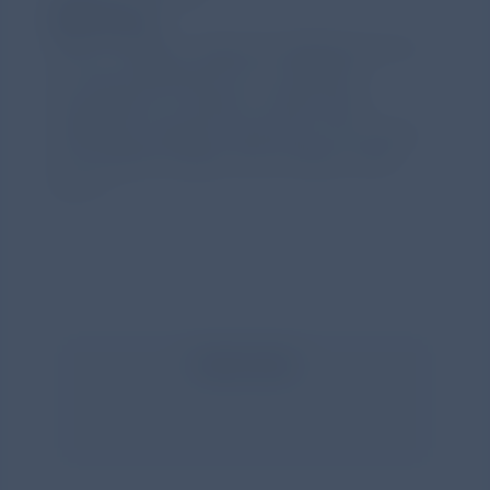
Referenzen
Dani C, Poggi C, Agosti M, Bellettato M, et
al. Clinical predictors for surfactant
retreatment in preterm infants with
respiratory distress syndrome: the results
of a pooled analysis. Ital J Pediatr 2025;
51(1): 1
Inhalt teilen