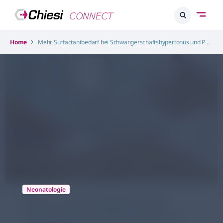
Home
Mehr Surfactantbedarf bei Schwangerschaftshypertonus und PDA
Neonatologie
Mehr Surfactantbedarf bei
Schwangerschaftshypertonus