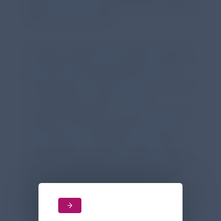
Inzidenz der bronchopulmonalen Dysplasie
(BPD) deutlich gesenkt.
Es besteht weitgehende Einigkeit, dass die
erstmalige Gabe von Surfactant indiziert ist,
wenn der Sauerstoffbedarf (FiO
) bei
2
Frühgeborenen mit RDS über 0,30 ansteigt;
für viele Kliniken spielt auch der
Lungenultraschall eine zunehmende Rolle
in diesem Entscheidungsprozess. Doch
unter welchen Umständen eine weitere
Surfactantdosis appliziert werden sollte, ist
wesentlich weniger gut untersucht. Große
Studien haben jedoch ergeben, dass
Frühgeborene, die mehrere
Surfactantdosen benötigen, ein
ungünstigeres Outcome zeigen.