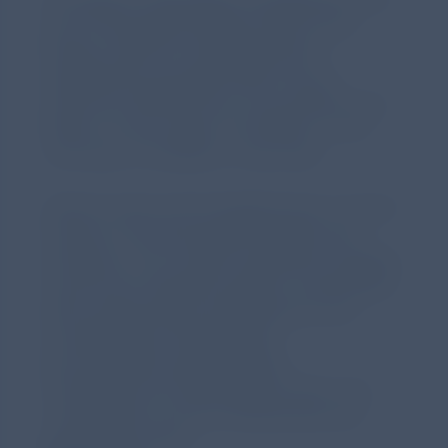
eine Schwangerschaftshochdruck der
Mutter sowie ein hämodynamisch
signifikanter persistierender Ductus
arteriosus (PDA) heraus: Sie erhöhten das
Risiko um den Faktor 2,53 (95%-CI 1,49–
4,31) bzw. 2,74 (95%-CI 1,66–4,53).
Klinisch waren die Frühgeborenen mit dem
höheren Surfactantbedarf definitiv die
kränkeren: Sie mussten signifikant häufiger
mechanisch beatmet werden, entwickelten
öfter gravierende Komplikationen wie
hochgradige Hirnblutungen,
bronchopulmonale Dysplasie,
Frühgeborenen-Retinopathie oder Late-
onset-Sepsis und ihre Sterblichkeit war
signifikant erhöht.