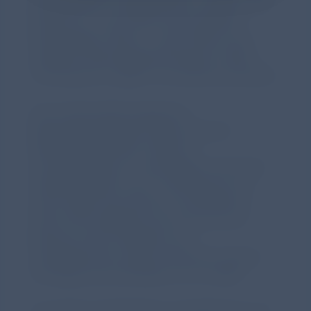
behandelten Frühgeborenen median 28,0
Wochen (± 1,8) und für die mehrfach
behandelten 26,8 (± 1,5) (p<0,001). Das
mediane Geburtsgewicht lag bei 1083 ±
319 Gramm vs. 866 ± 272 Gramm (p<0,001).
Die multivariable logistische
Regressionsanalyse ergab, dass die
Wahrscheinlichkeit, mehrere
Surfactantdosen zu benötigen, bei einem
Gestationsalter von 27–28 Wochen mit
einer Odds ratio (OR) von 0,46 (95%-CI
0,26–0,79) niedriger war als mit 25–26
Wochen; beim Vergleich mit
Frühgeborenen über 29 Wochen lag die
OR sogar bei 0,34 (95%-CI 0,13–0,85).
Als weiterer Risikofaktor kristallisierten sich