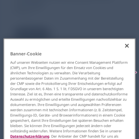
und PDA
23.04.2025
5 Minuten
Banner-Cookie
Referenzen
Auf unseren Webseiten nutzen wir eine Consent Management Plattform
(CMP), um Ihre Einwilligungen für den Einsatz von Cookies und
ähnlichen Technologien zu verwalten. Die Verarbeitung
personenbezogener Daten im Zusammenhang mit der Bereitstellung
der CMP sowie die Protokollierung Ihrer Entscheidungen erfolgt auf
Je unreifer ein Frühgeborenes zur Welt
Grundlage von Art. 6 Abs. 1 S. 1 lit. f DSGVO in unserem berechtigten
kommt, umso höher ist die
Interesse. Ziel ist es, Ihnen eine transparente und datenschutzkonforme
Wahrscheinlichkeit, dass es ein
Auswahl zu ermöglichen und erteilte Einwilligungen nachvollziehbar zu
Atemnotsyndrom (respiratory distress
dokumentieren. Ihre Einwilligungen und ausgewählten Präferenzen
syndrome, RDS) entwickelt. Die Therapie der
werden zusammen mit technischen Informationen (z. B. Zeitstempel,
Wahl besteht neben unterschiedlichen
Einwilligungs-ID, Geräte- und Browserinformationen) in einem Cookie
gespeichert, damit Ihre Einstellungen bei späteren Besuchen erhalten
Formen der Atmungsunterstützung in der
bleiben. Sie können Ihre Einwilligungen jederzeit ändern oder
Gabe von Surfactant. Doch nicht für alle
vollständig widerrufen. Weitere Informationen finden Sie in unserer
Frühgeborenen ist es mit einer einmaligen
Datenschutzerklärung
. Der Anbieter der CMP handelt für uns als
Dosis getan. Eine italienische Studie hat in