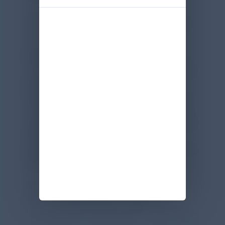
In der vorliegenden Arbeit haben Dani et
al. in einer gepoolten Analyse der Daten
aus drei Studien untersucht, welche
klinischen Charakteristika Frühgeborene
mit multipler Surfactantgabe von einmalig
behandelten Kindern unterscheiden.
Eingeschlossen waren 448 Frühgeborene
mit 25+0 bis 31+6 Gestationswochen, die
aufgrund eines RDS Surfactant bekommen
haben. Bei 306 (68 %) dieser Kinder
genügte eine Dosis, die übrigen 142 (32 %)
erhielten zwei oder mehr.
Wenig überraschend unterschieden sich
diese beiden Gruppen in ihrem
Gestationsalter: Es betrug für die einmalig