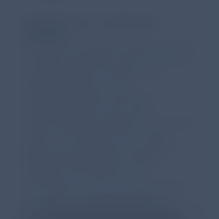
Regionaler Start – bundesweite
Kampagne
Was 2023 im Ruhrgebiet begann und 2024
auf NRW ausgeweitet wurde, wird 2025 zur
deutschlandweiten Kampagne: Das
Westdeutsche Zentrum für
Organtransplantation (WZO) der
Universitätsmedizin Essen startet
#DeutschlandEntscheidetSich. Noch immer
werden in Deutschland mehr Organe
gebraucht als gespendet. Die geringe
Spendebereitschaft liegt häufig an
fehlenden Informationen und
Unsicherheiten. Hier setzt die Kampagne
an: Es geht um Wissensvermittlung,
Aufklärung und Öffentlichkeit für dieses