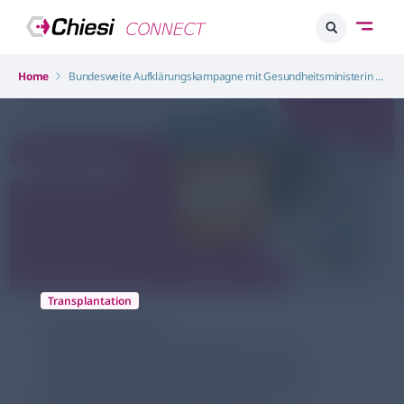
Home
Bundesweite Aufklärungskampagne mit Gesundheitsministerin Nina Warken als Schirmherrin gestartet
Transplantation
Bundesweite
Aufklärungskampagne mit
Gesundheitsministerin Nina