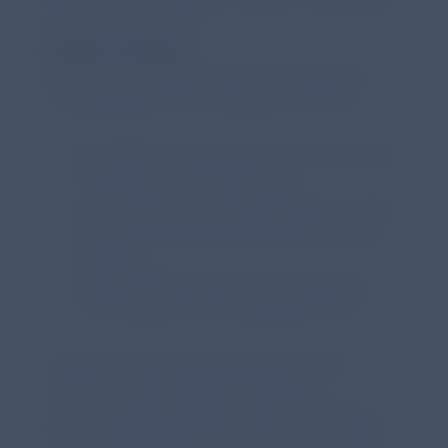
Care, Chiesi GmbH.
Zahlen & Fakten
(Quelle: Jahresbericht Organspende und
Transplantation in Deutschland 2024)
8.575 Menschen stehen in Deutschland
auf der Warteliste für eine
Organtransplantation (Stand 31.12.24)
2.855 postmortal gespendete Organe
in 2024
953 gemeldete Organspenderinnen
und -spender in 2024 (postmortal)
„Herausfordernd ist, dass zum Thema
Organspende nicht kontinuierlich
aufgeklärt wird. Wir erleben in der Praxis
häufig, dass die Angehörigen nicht wissen,