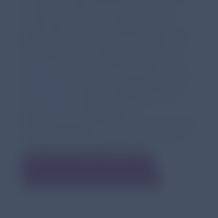
was sich ihr Vater, ihre Oma oder – im
schlimmsten Fall – die eigenen Kinder
gewünscht hätten. In den Momenten eine
Entscheidung zu treffen, ist für viele sehr
hart. Mehr Kommunikation würde alles
leichter machen“, so Dr. Ebru Yildiz, die seit
sechs Jahren Leiterin des Westdeutschen
Zentrums
für Organtransplantation und
Initiatorin der Kampagne ist.
Weiterführende Informationen zum Thema
Organspende gibt es für Interessierte auf
der Kampagnenwebsite unter
https://deutschlandentscheidetsich.de
wird in einer neuen Registerkarte geöffnet
Instagram @deutschlandentscheidetsich
wird in einer neuen Registerkarte geöffnet