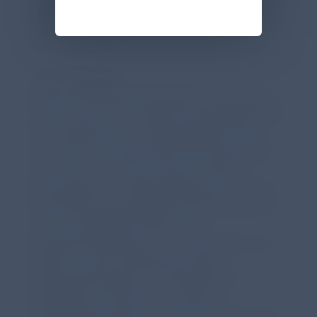
Weg, die persönliche Entscheidung im
elektronischen Organspenderegister zu
dokumentieren.
„Die Kampagne
#DeutschlandEntscheidetSich setzt genau
da an, wo sie am meisten benötigt wird: bei
der Aufklärung zur Organspende. Denn
nur, wer sich ausreichend informiert fühlt,
kann sich mit einem sicheren Gefühl
entscheiden – unabhängig davon, wie die
Entscheidung lautet! Wir sind stolz darauf,
eine so wertvolle Initiative als
Kooperationspartner zu unterstützen und
damit zu einer Verbesserung der
Organspendekultur in Deutschland
beitragen zu können“, so Nicole
Seeligmüller, Brand & Customer Managerin