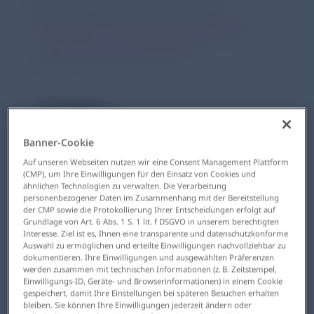
Warken als Schirmherrin
#DeutschlandEntscheidetSich:
gestartet
Triff deine Entscheidung zum
Thema Organspende
10.10.2025
5 Minuten
Banner-Cookie
Auf unseren Webseiten nutzen wir eine Consent Management Plattform
(CMP), um Ihre Einwilligungen für den Einsatz von Cookies und
Regionaler Start – bundesweite Kampagne
ähnlichen Technologien zu verwalten. Die Verarbeitung
personenbezogener Daten im Zusammenhang mit der Bereitstellung
der CMP sowie die Protokollierung Ihrer Entscheidungen erfolgt auf
Grundlage von Art. 6 Abs. 1 S. 1 lit. f DSGVO in unserem berechtigten
Interesse. Ziel ist es, Ihnen eine transparente und datenschutzkonforme
„Noch immer warten in
Auswahl zu ermöglichen und erteilte Einwilligungen nachvollziehbar zu
Deutschland viele tausend
dokumentieren. Ihre Einwilligungen und ausgewählten Präferenzen
werden zusammen mit technischen Informationen (z. B. Zeitstempel,
schwerkranke Menschen auf ein
Einwilligungs-ID, Geräte- und Browserinformationen) in einem Cookie
lebensrettendes Organ. Dahinter
gespeichert, damit Ihre Einstellungen bei späteren Besuchen erhalten
bleiben. Sie können Ihre Einwilligungen jederzeit ändern oder
stehen bewegende Schicksale,