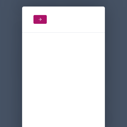
bedeutende Thema. Unterstützt wird die
Kampagne von Chiesi und der AOK.
„Die Dokumentation der persönlichen
Entscheidung zur Organspende ist schon
aus Respekt vor den Menschen geboten,
die teilweise seit Jahren auf ein
Spenderorgan warten“, betont Dr. Carola
Reimann, Vorstandsvorsitzende des AOK-
Bundesverbandes. „Sie ist auch wichtig im
Hinblick auf die eigenen Angehörigen, die
sonst im Ernstfall mit der Entscheidung
über die Organspende allein gelassen
würden.“ Mit der Online-Authentifizierung
per GesundheitsID bietet die AOK ihren
Versicherten in der App zur elektronischen
Patientenakte (ePA) jetzt einen zusätzlichen